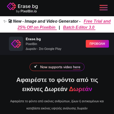
✨
🚀 New - Image and Video Generator -
Free Trial and
25% Off on Pixelbin
|
Batch Editor 3.0
Erase.bg
ΠΡΟΒΟΛΗ
PixelBin
Δωρεάν - Στο Google Play
Now supports video
here
Αφαιρέστε το φόντο από τις
εικόνες Δωρεάν
Δωρεάν
Αφαιρέστε το φόντο από εικόνες ανθρώπων, ζώων ή αντικειμένων και
κατεβάστε εικόνες υψηλής ανάλυσης δωρεάν