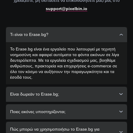
χρειάζεστε, μη διστάσετε να επικοινωνήσετε μαζί μας στο
support@pixelbin.io
Τι είναι το Erase.bg?
Το Erase.bg είναι ένα εργαλείο που λειτουργεί με τεχνητή
νοημοσύνη και αφαιρεί αυτόματα τα φόντα εικόνων σε λίγα
δευτερόλεπτα. Με τα εργαλεία σχεδιασμού μας, βοηθάμε
ανθρώπους, πρακτορεία και επιχειρήσεις e-commerce σε
όλο τον κόσμο να αυξήσουν την παραγωγικότητα και τα
έσοδά τους.
Είναι δωρεάν το Erase.bg;
Ναι
, το Erase.bg είναι εντελώς δωρεάν για εικόνες που
Ποιες εικόνες υποστηρίζονται;
επεξεργάζονται στον ιστότοπό μας για προσωπική χρήση.
PixelBin.io
προσφέρει διάφορα πακέτα συνδρομής για
εμπορική ή επαγγελματική χρήση.
Το Erase.bg υποστηρίζει τώρα τους τύπους εικόνων
PNG,
Πώς μπορώ να χρησιμοποιήσω το Erase.bg για
JPG, JPEG και WEBP
. Οι εικόνες πρέπει να διαθέτουν ένα