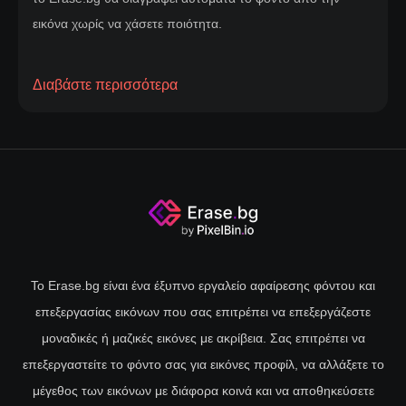
εικόνα χωρίς να χάσετε ποιότητα.
Διαβάστε περισσότερα
Αφαιρέστε φόντα άμεσα
Πείτε αντίο στον κόπο της χειροκίνητης επεξεργασίας ή του
πολύπλοκου λογισμικού. Είτε είστε φωτογράφος,
σχεδιαστής, είτε απλά θέλετε να βελτιώσετε τις εικόνες σας,
η λύση μας απλοποιεί τη διαδικασία. Ανεβάστε την εικόνα
σας, και μέσα σε δευτερόλεπτα, παρακολουθήστε καθώς το
φόντο αφαιρείται μαγικά, αφήνοντας το θέμα σας μπροστά
και στο κέντρο. Η προηγμένη τεχνολογία μας εξασφαλίζει
Το Erase.bg είναι ένα έξυπνο εργαλείο αφαίρεσης φόντου και
ένα καθαρό, επαγγελματικό τελικό αποτέλεσμα κάθε φορά,
επεξεργασίας εικόνων που σας επιτρέπει να επεξεργάζεστε
χωρίς να υποβαθμίζεται η ποιότητα της εικόνας. Η αμέσως
μοναδικές ή μαζικές εικόνες με ακρίβεια. Σας επιτρέπει να
διαθέσιμη αφαίρεση φόντου δεν ήταν ποτέ τόσο εύκολη.
επεξεργαστείτε το φόντο σας για εικόνες προφίλ, να αλλάξετε το
Δοκιμάστε τώρα και πάρτε τις φωτογραφίες σας στο
μέγεθος των εικόνων με διάφορα κοινά και να αποθηκεύσετε