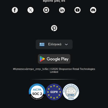
Βρείτε μας σε
ροή εργασίας σας
Οι ειδικοί μας στο Erase.bg έχουν κατασκευάσει ένα
εργαλείο αφαίρεσης φόντου με τεχνητή νοημοσύνη που σας
βοηθά να διαγράψετε τα φόντα από εικόνες παρέχοντας την
άνεση της ενσωμάτωσής του με το λογισμικό που
Ελληνικά
χρησιμοποιείτε για να αυξήσετε την παραγωγικότητά σας.
Πάρτε τις εικόνες σας στο επόμενο επίπεδο - Για
#Κατασκευάστηκε_στην_Ινδία
| ©2026
Shopsense Retail Technologies
Μεμονωμένους
Limited
Μεταμορφώστε τις εικόνες σας εύκολα με τον προηγμένο
αλγόριθμό μας που κινείται από την τεχνητή νοημοσύνη,
σχεδιασμένος για να αφαιρεί τα φόντα από εικόνες HD.
Ανεβάστε τη φωτογραφία σας και χαλαρώστε ενώ εμείς