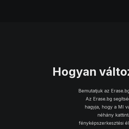
Hogyan változ
Bemutatjuk az Erase.bg
Az Erase.bg segítség
hagyja, hogy a MI va
néhány kattint
fényképszerkesztési él