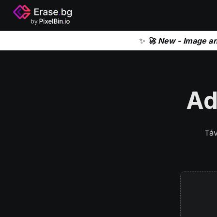
✨
🚀 New - Image a
Ad
Táv