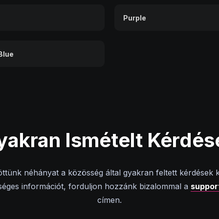
Purple
Blue
yakran
Ismételt Kérdés
töttünk néhányat a közösség által gyakran feltett kérdések
kséges információt, forduljon hozzánk bizalommal a
suppor
címen.