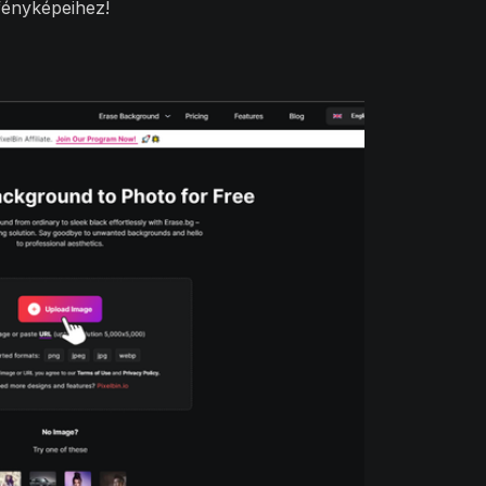
fényképeihez!