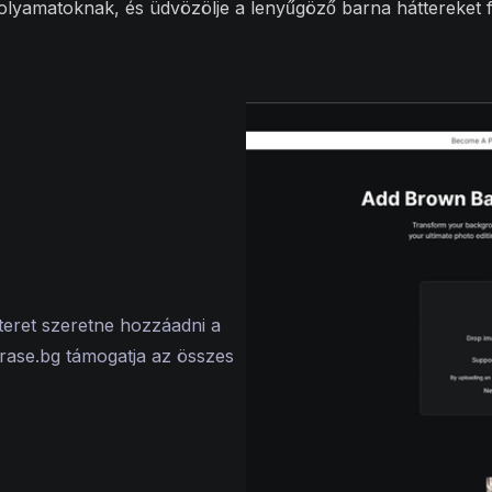
folyamatoknak, és üdvözölje a lenyűgöző barna háttereket 
teret szeretne hozzáadni a
Erase.bg támogatja az összes