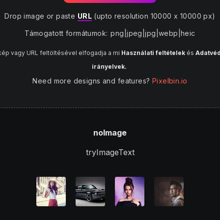
Drop image or paste
URL
(upto resolution 10000 x 10000 px)
Támogatott formátumok
:
png
|
jpeg
|
jpg
|
webp
|
heic
kép vagy URL feltöltésével elfogadja a mi
Használati feltételek
és
Adatvé
irányelvek.
Need more designs and features?
Pixelbin.io
noImage
tryImageText