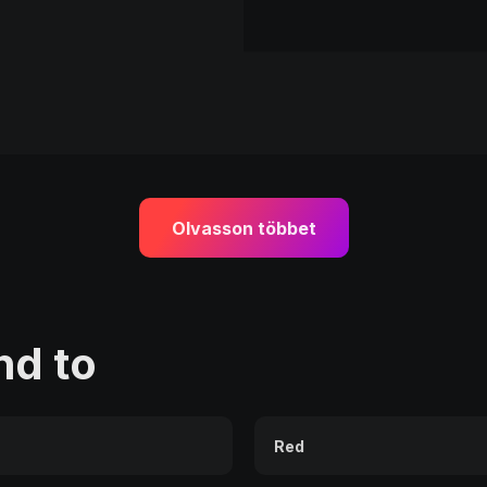
Olvasson többet
d to
Red