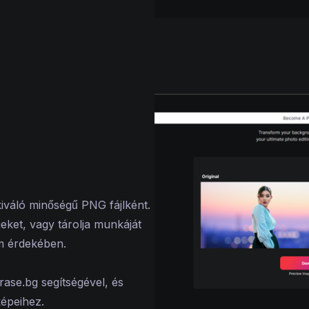
 kiváló minőségű PNG fájlként.
eket, vagy tárolja munkáját
m érdekében.
rase.bg segítségével, és
képeihez.