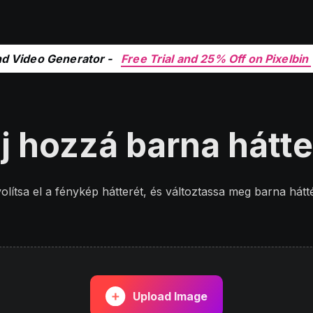
nd Video Generator -
Free Trial and 25% Off on Pixelbin
j hozzá barna hátte
olítsa el a fénykép hátterét, és változtassa meg barna hátt
Upload Image