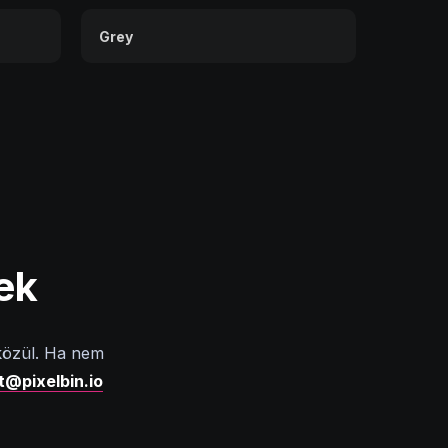
Grey
ek
 közül. Ha nem
t@pixelbin.io