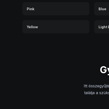
Pink
Blue
Yellow
Light 
G
Itt összegyűj
találja a szü