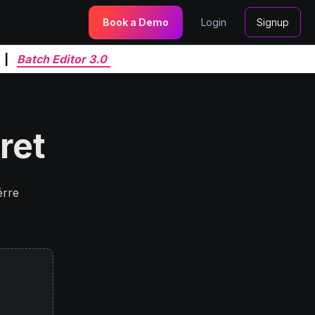
Book a Demo
Login
Signup
|
Batch Editor 3.0
ret
érre