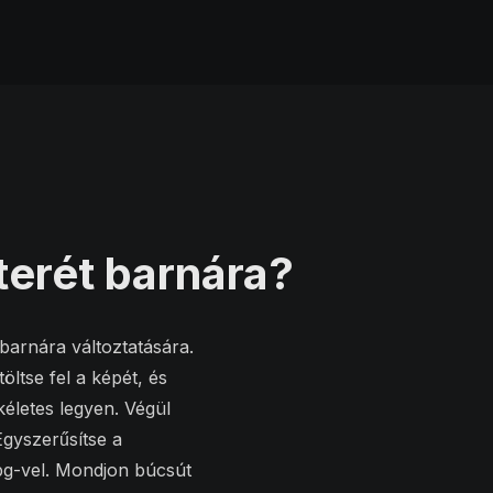
terét barnára?
barnára változtatására.
öltse fel a képét, és
kéletes legyen. Végül
Egyszerűsítse a
.bg-vel. Mondjon búcsút