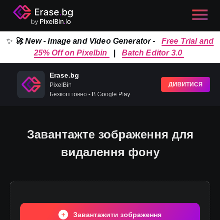
✨
🚀 New - Image and Video Generator -
Free Trial and
25% Off on Pixelbin
|
Batch Editor 3.0
Erase.bg
ДИВИТИСЯ
PixelBin
Безкоштовно - В Google Play
Завантажте зображення для
видалення фону
Завантажити зображення