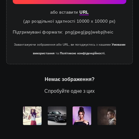
або вставити
URL
(до роздільної здатності 10000 x 10000 px)
Підтримувані формати
:
png
|
jpeg
|
jpg
|
webp
|
heic
Завантажуючи зображення або URL, ви погоджуєтесь з нашими
Умовами
використання
та
Політикою конфіденційності.
Немає зображення?
Спробуйте одне з цих