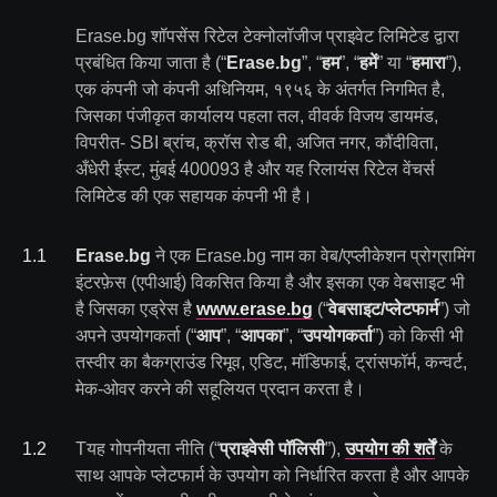
Erase.bg शॉपसेंस रिटेल टेक्नोलॉजीज प्राइवेट लिमिटेड द्वारा
प्रबंधित किया जाता है (“
Erase.bg
”, “
हम
”, “
हमें
” या “
हमारा
”),
एक कंपनी जो कंपनी अधिनियम, १९५६ के अंतर्गत निगमित है,
जिसका पंजीकृत कार्यालय पहला तल, वीवर्क विजय डायमंड,
विपरीत- SBI ब्रांच, क्रॉस रोड बी, अजित नगर, कौंदीविता,
अँधेरी ईस्ट, मुंबई 400093 है और यह रिलायंस रिटेल वेंचर्स
लिमिटेड की एक सहायक कंपनी भी है।
1
.
1
Erase.bg
ने एक Erase.bg नाम का वेब/एप्लीकेशन प्रोग्रामिंग
इंटरफ़ेस (एपीआई) विकसित किया है और इसका एक वेबसाइट भी
है जिसका एड्रेस है
www.erase.bg
(“
वेबसाइट/प्लेटफार्म
”) जो
अपने उपयोगकर्ता (“
आप
”, “
आपका
”, “
उपयोगकर्ता
”) को किसी भी
तस्वीर का बैकग्राउंड रिमूव, एडिट, मॉडिफाई, ट्रांसफॉर्म, कन्वर्ट,
मेक-ओवर करने की सहूलियत प्रदान करता है।
1
.
2
Tयह गोपनीयता नीति (“
प्राइवेसी पॉलिसी
”),
उपयोग की शर्तें
के
साथ आपके प्लेटफार्म के उपयोग को निर्धारित करता है और आपके