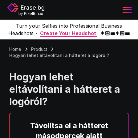
Turn your Selfies into Professional Business
Headshots -
Create Your Headshot
👩🏻‍💼👨🏻‍💼
Home
Product
Hogyan lehet eltávolítani a hátteret a logóról?
Hogyan lehet
eltávolítani a hátteret a
logóról?
Távolítsa el a hátteret
másodpercek alatt