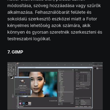
módosítása, szöveg hozzáadása vagy szűrők
alkalmazása. Felhasználóbarát felülete és
sokoldalú szerkesztő eszközei miatt a Fotor
kényelmes lehetőség azok számára, akik
könnyen és gyorsan szeretnék szerkeszteni és
testreszabni logóikat.
7. GIMP