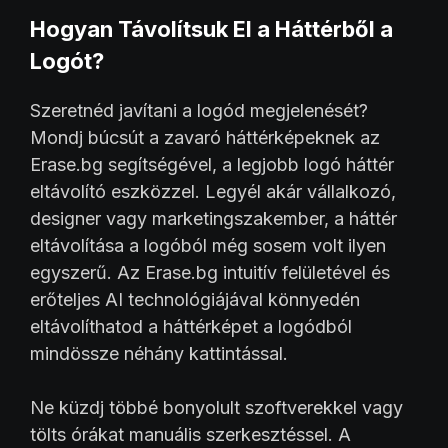
Hogyan Távolítsuk El a Háttérből a
Logót?
Szeretnéd javítani a logód megjelenését?
Mondj búcsút a zavaró háttérképeknek az
Erase.bg segítségével, a legjobb logó háttér
eltávolító eszközzel. Legyél akár vállalkozó,
designer vagy marketingszakember, a háttér
eltávolítása a logóból még sosem volt ilyen
egyszerű. Az Erase.bg intuitív felületével és
erőteljes AI technológiájával könnyedén
eltávolíthatod a háttérképet a logódból
mindössze néhány kattintással.
Ne küzdj többé bonyolult szoftverekkel vagy
tölts órákat manuális szerkesztéssel. A