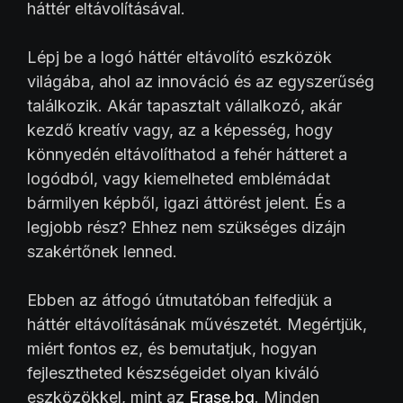
háttér eltávolításával.
Lépj be a logó háttér eltávolító eszközök
világába, ahol az innováció és az egyszerűség
találkozik. Akár tapasztalt vállalkozó, akár
kezdő kreatív vagy, az a képesség, hogy
könnyedén eltávolíthatod a fehér hátteret a
logódból, vagy kiemelheted emblémádat
bármilyen képből, igazi áttörést jelent. És a
legjobb rész? Ehhez nem szükséges dizájn
szakértőnek lenned.
Ebben az átfogó útmutatóban felfedjük a
háttér eltávolításának művészetét. Megértjük,
miért fontos ez, és bemutatjuk, hogyan
fejlesztheted készségeidet olyan kiváló
eszközökkel, mint az
Erase.bg
. Minden