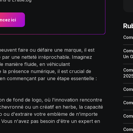
cez ici
Ru
Comm
uvent faire ou défaire une marque, il est
Comm
Un G
ue par une netteté irréprochable. Imaginez
e manière fluide, en véhiculant
Comm
 la présence numérique, il est crucial de
202
o, en commençant par une étape essentielle :
Comm
on de fond de logo, où l'innovation rencontre
Comm
chevronné ou un créatif en herbe, la capacité
go ou d'extraire votre emblème de n'importe
Comm
 ? Vous n'avez pas besoin d'être un expert en
Comm