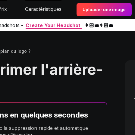
Prix
Caractéristiques
Uploader une image
eadshots -
Create Your Headshot
👩🏻‍💼👨🏻‍💼
plan du logo ?
mer l'arrière-
ans en quelques secondes
 la suppression rapide et automatique
ans d'Erase.bg