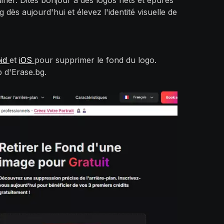
iner. Dites bonjour à des logos nets et épurés
dès aujourd'hui et élevez l'identité visuelle de
oid
et
iOS
pour supprimer le fond du logo.
b d'Erase.bg.