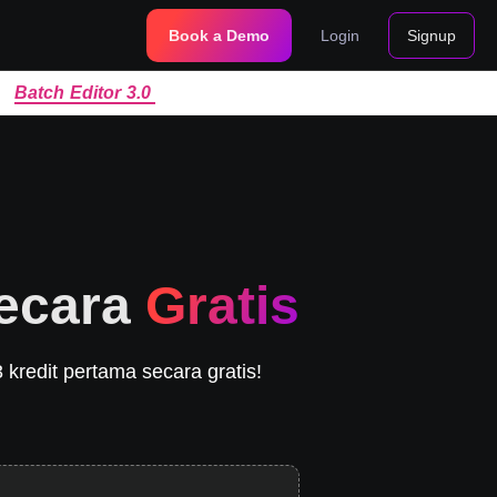
Book a Demo
Login
Signup
|
Batch Editor 3.0
Secara
Gratis
kredit pertama secara gratis!