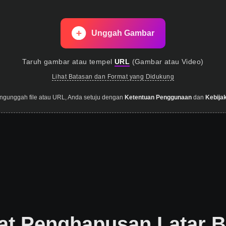
Unggah Gambar
Taruh gambar
atau tempel
URL
(
Gambar atau Video
)
Lihat Batasan dan Format yang Didukung
gunggah file atau URL, Anda setuju dengan
Ketentuan Penggunaan
dan
Kebijak
at Penghapusan Latar B