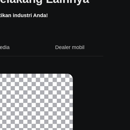
kan industri Anda!
edia
Dealer mobil
Pe