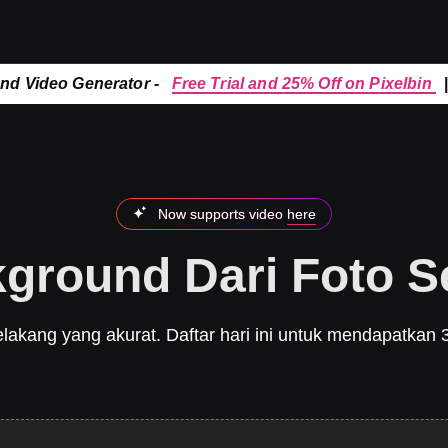
and Video Generator -
Free Trial and 25% Off on Pixelbin
Now supports video
here
ground Dari Foto 
lakang yang akurat. Daftar hari ini untuk mendapatkan 3 