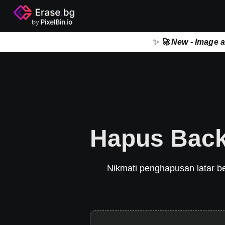
✨
🚀 New - Image 
Hapus Back
Nikmati penghapusan latar be