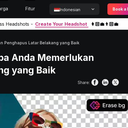
rga
Fitur
Book a
Indonesian
ess Headshots -
Create Your Headshot
👩🏻‍💼👨🏻‍💼
 Penghapus Latar Belakang yang Baik
apa Anda Memerlukan
ng yang Baik
Share: