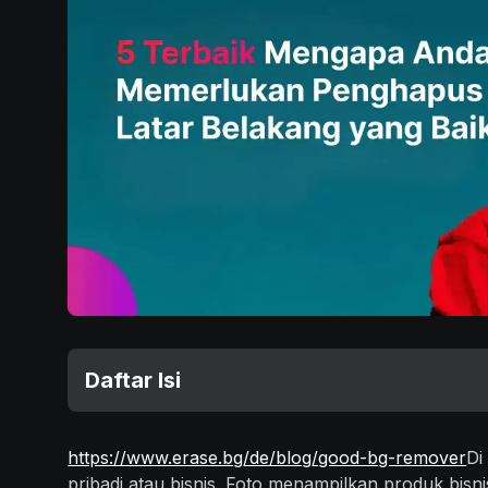
Daftar Isi
https://www.erase.bg/de/blog/good-bg-remover
Di
pribadi atau bisnis. Foto menampilkan produk 