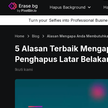
Hapus Background
Ha
Turn your Selfies into Professional Busin
Home
Blog
Alasan Mengapa Anda Membutuhkan
5 Alasan Terbaik Meng
Penghapus Latar Belaka
Ikuti kami