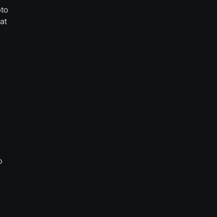
oto
at
a
o