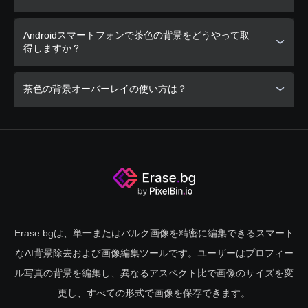
Erase.bgのモバイルフレンドリープラットフォームを使用し
Androidスマートフォンで茶色の背景をどうやって取
て、スマートフォンで簡単に茶色の背景を実現できます。
得しますか？
AndroidデバイスにErase.bgをダウンロードし、写真に見事
茶色の背景オーバーレイの使い方は？
な茶色の背景を与えるための簡単なステップに従います。
Erase.bgを使用して、茶色の背景オーバーレイを簡単に適用
し、画像の暖かさと土の色調を強調します。
Erase.bgは、単一またはバルク画像を精密に編集できるスマート
なAI背景除去および画像編集ツールです。ユーザーはプロフィー
ル写真の背景を編集し、異なるアスペクト比で画像のサイズを変
更し、すべての形式で画像を保存できます。