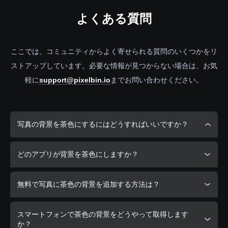
よくある
質問
ここでは、コミュニティからよく寄せられる質問のいくつかをリ
ストアップしています。必要な情報が見つからない場合は、お気
軽に
support@pixelbin.io
までお問い合わせください。
写真の背景を茶色にするにはどうすればいいですか？
Erase.bgを利用して、写真の背景を簡単に豊かな茶色に変え
どのアプリが背景を茶色にしますか？
ることができます。
Erase.bgは、写真の背景を茶色にする理想的なアプリであ
無料で写真に茶色の背景を追加する方法は？
り、使いやすさと効果的な解決策を提供します。
Erase.bgは、美しい茶色の色合いに写真の背景を変えるため
スマートフォンで茶色の背景をどうやって取得します
の無料で便利なオプションを提供します。
か？