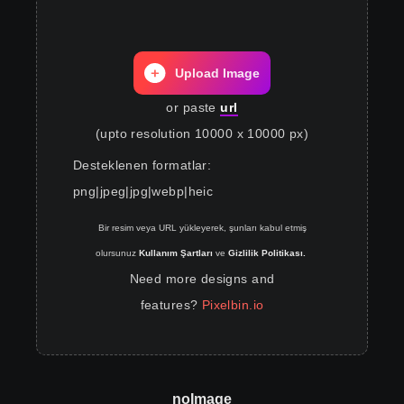
Upload Image
or paste
url
(upto resolution 10000 x 10000 px)
Desteklenen formatlar
:
png
|
jpeg
|
jpg
|
webp
|
heic
Bir resim veya URL yükleyerek, şunları kabul etmiş
olursunuz
Kullanım Şartları
ve
Gizlilik Politikası.
Need more designs and
features?
Pixelbin.io
noImage