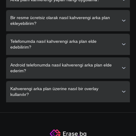
dönüştürmek için Erase.bg'yi kullanın, gelişmiş fotoğraf
düzenleme aracımızla kolayca.
Fotoğraf arka planınızı kahverengi yapmak için ideal bir
Bir resme ücretsiz olarak nasıl kahverengi arka plan
çözüm sunan Erase.bg uygulamasıdır, kullanıcı dostu ve
ekleyebilirim?
etkili bir çözüm sunar.
Erase.bg, fotoğraf arka planlarını güzel bir kahverengi
Telefonumda nasıl kahverengi arka plan elde
tonuna ücretsiz ve pratik bir şekilde değiştirme seçeneği
edebilirim?
sunar.
Erase.bg'nin mobil dostu platformunu kullanarak
Android telefonumda nasıl kahverengi arka plan elde
telefonunuzda kolayca kahverengi arka plan elde edin.
ederim?
Android cihazınıza Erase.bg'yi indirin ve fotoğraflarınıza
Kahverengi arka plan üzerine nasıl bir overlay
çarpıcı bir kahverengi arka plan vermek için basit adımları
kullanılır?
izleyin.
Erase.bg ile resimlerinizin sıcaklığını ve toprak tonlarını
artıran kahverengi arka plan overlay'ini kolayca uygulayın.