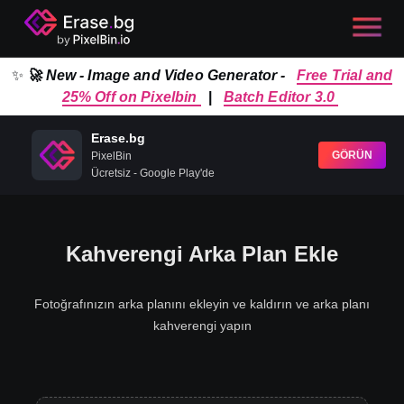
✨
🚀 New - Image and Video Generator -
Free Trial and
25% Off on Pixelbin
|
Batch Editor 3.0
Erase.bg
GÖRÜN
PixelBin
Ücretsiz - Google Play'de
Kahverengi Arka Plan Ekle
Fotoğrafınızın arka planını ekleyin ve kaldırın ve arka planı
kahverengi yapın