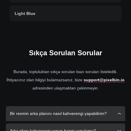
Light Blue
Sıkça
Sorulan Sorular
Burada, topluluktan sıkça sorulan bazı soruları listeledik.
İhtiyacınız olan bilgiyi bulamazsanız, bize
support@pixelbin.io
adresinden ulaşmaktan çekinmeyin.
Bir resmin arka planını nasıl kahverengi yapabilirim?
Fotoğrafınızın arka planını zengin bir kahverengi renge
Arka planı kahverengi yapan hangi uygulama?