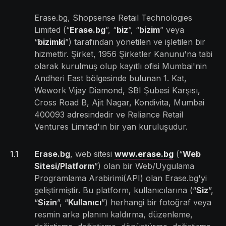
Erase.bg, Shopsense Retail Technologies
Limited (“
Erase.bg
”, “
biz
”, “
bizim
” veya
“
bizimki
”) tarafından yönetilen ve işletilen bir
hizmettir. Şirket, 1956 Şirketler Kanunu'na tabi
olarak kurulmuş olup kayıtlı ofisi Mumbai'nin
Andheri East bölgesinde bulunan 1. Kat,
Wework Vijay Diamond, SBI Şubesi Karşısı,
Cross Road B, Ajit Nagar, Kondivita, Mumbai
400093 adresindedir ve Reliance Retail
Ventures Limited'ın bir yan kuruluşudur.
1
.
1
Erase.bg
, web sitesi
www.erase.bg
(“
Web
Sitesi/Platform
”) olan bir Web/Uygulama
Programlama Arabirimi(API) olan Erase.bg'yi
geliştirmiştir. Bu platform, kullanıcılarına (“
Siz
”,
“
Sizin
”, “
Kullanıcı
”) herhangi bir fotoğraf veya
resmin arka planını kaldırma, düzenleme,