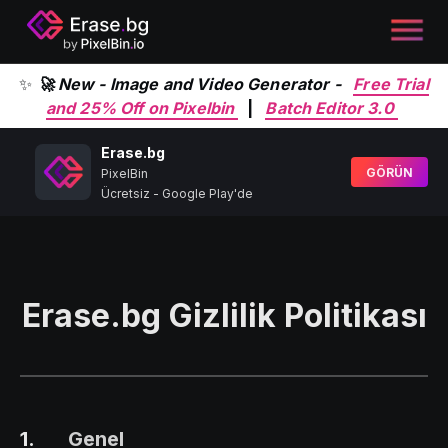
✨
🚀 New - Image and Video Generator -
Free Trial
and 25% Off on Pixelbin
|
Batch Editor 3.0
Erase.bg
GÖRÜN
PixelBin
Ücretsiz - Google Play'de
Erase.bg Gizlilik Politikası
1
.
Genel