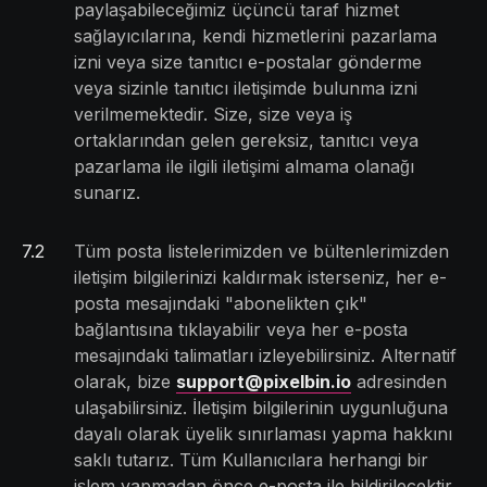
paylaşabileceğimiz üçüncü taraf hizmet
sağlayıcılarına, kendi hizmetlerini pazarlama
izni veya size tanıtıcı e-postalar gönderme
veya sizinle tanıtıcı iletişimde bulunma izni
verilmemektedir. Size, size veya iş
ortaklarından gelen gereksiz, tanıtıcı veya
pazarlama ile ilgili iletişimi almama olanağı
sunarız.
7
.
2
Tüm posta listelerimizden ve bültenlerimizden
iletişim bilgilerinizi kaldırmak isterseniz, her e-
posta mesajındaki "abonelikten çık"
bağlantısına tıklayabilir veya her e-posta
mesajındaki talimatları izleyebilirsiniz. Alternatif
olarak, bize
support@pixelbin.io
adresinden
ulaşabilirsiniz. İletişim bilgilerinin uygunluğuna
dayalı olarak üyelik sınırlaması yapma hakkını
saklı tutarız. Tüm Kullanıcılara herhangi bir
işlem yapmadan önce e-posta ile bildirilecektir.