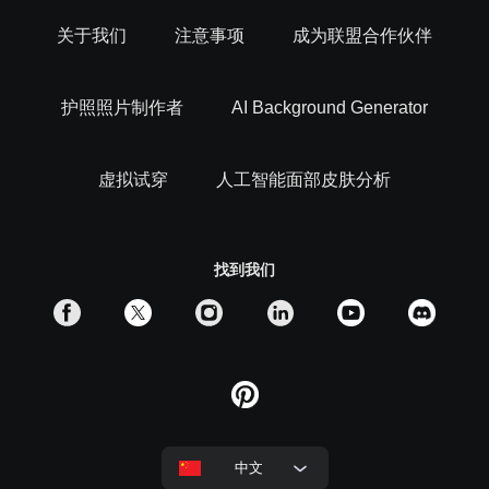
关于我们
注意事项
成为联盟合作伙伴
如此好用的ERASE.BG，所有個人用戶都可以免費使用。可
以為多類圖片移除背景，也可以保留超高清像素的去背景照
片，統統免費使用。如果需要用於商業用途，或批量處理圖
护照照片制作者
AI Background Generator
片，則可以使用升級版的PixelBin.io線上去背景軟體，為大量
圖片或用於商業目的的圖片進行極高效的去背景工作。
虚拟试穿
人工智能面部皮肤分析
找到我们
中文