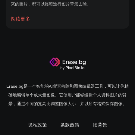
來的圖片，都可以輕鬆進行图片背景去除。
ERASE.BG還是一款應用廣泛的背景去除工具，除了支持線
阅读更多
上移除背景外，還提供有智能移動設備端的去背景軟體，可
在Google Play和App Store裡輕鬆找到，免費下載，當然，
同樣支持免費使用，讓您隨時隨地都可以輕鬆地處理各類圖
片，移除背景。
無論網頁版ERASE.BG或安裝於設備中的ERASE.BG去背景
軟體，您都可以獲得最簡單的图片背景去除體驗，只需將照
片放入到軟體中，軟體會自動進行ai去除背景，智能選擇，快
Erase.bg是一个智能的AI背景移除和图像编辑器工具，可以让你精
速又精確。
确地编辑单个或大量图像。它使用户能够编辑个人资料图片的背
景，通过不同的宽高比调整图像大小，并以所有格式保存图像。
由此您可以藉助ERASE.BG，來完成多種個性圖案製作，比
如保留照片中的主要景物或人物，保留圖片中的簽名字樣或
logo圖案，將它們重新與不同背景組合，更得心應手、輕鬆
隐私政策
条款政策
換背景
高效地創造屬於您自己的個性圖片。