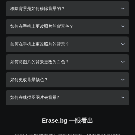
从图像中移除背景时，Erase.bg是一个很好的工具。执行此操
单击“下载原始大小”按钮以下载已删除背景的图像的原始大
移除背景是如何移除背景的？
作的步骤说明如下：
小。
第一步：点击上传图片选项，上传你想删除背景的图片。您
Remove bg背后的杰出的开发者们开发了一种解决方案，与
如何在手机上更改照片的背景色？
也可以使用拖放功能来上传图像。
其他消耗大量时间并需要技术技能的背景移除和编辑工具相
比，它可以使用人工智能在几秒钟内帮助移除或编辑图像的背
第二步：当你的图片上传时，你的屏幕上会弹出一条信息，
景。
当谈到在手机上改变照片的背景颜色时，你可以使用Erase.bg
“正在上传图片，请稍候……”当它上传完成时，你会看到一条
如何在手机上更改照片的背景？
的移动应用程序在几秒钟内完成。执行此操作的步骤如下
信息说，“正在处理图片，请稍候……”
第三步：几秒钟后，你会得到一个背景被移除的图像，如果
第一步：从PlayStore（适用于Android）或AppStore（适用
为了使用手机更改图像的背景，下面是如何使用Erase.bg：
你想对背景做一些改变，使用右上角的编辑选项。
如何将图片的背景更改为白色？
于iOS）下载Erase.bg应用程序。现在，使用上传图像选项上
第四步：通过选择下载图像选项下载图像。
传图像。
第一步：如果你使用的是iOS设备，去往AppStore，如果你
使用的是Android设备，去往PlayStore，然后在智能手机上
用Erase.bg改变图像的背景为白色是一件值得几秒钟的差事。
第二步：等待几秒钟，当你的图片上传时，Erase.bg的人工
如何更改背景颜色？
下载Erase.bg的应用程序。
工作原理如下：
智能将开始移除背景。当这种情况发生时，您会在屏幕上看
到一条消息，“正在处理图像，请稍候…”
第二步：点击上传图片按钮上传你想要改变的图片。
第一步：下载Erase.bg的移动应用程序（可在iOS和Android
当您需要更改图像的背景颜色时，您可以使用Erase.bg来完
第三步：在两到三秒钟内，你会得到一个背景被移除的图
第三步：现在，等待几秒钟，因为Erase.bg的人工智能会从
如何在线抠图图片去背景?
设备上获取）或前往他们的网站。
成，而无需应用任何技术技能或投入大量时间。执行此操作的
像。之后，选择背景移除图像右上角给出的编辑选项。
你的图像中移除背景。
步骤如下：
第二步：点击上传图片选项，上传你想添加白色背景的图
第四步：选择任何你喜欢的背景颜色，然后点击应用。
第四步：当你删除了图片的背景后，点击编辑选项，选择你
使用Erase.bg在线抠图图片去背景的简单步骤如下：
片。
想要的图片背景。
第五步：点击下载图片选项下载图片。
第一步：从PlayStore或AppStore下载Erase.bg应用程序，或
Erase.bg 一眼看出
第三步：等待几秒钟，你的图像上传，当它上传时，人工智
者访问Erase.bg的网站。
第五步：点击下载图片选项保存你的图片。
步骤1: 访问Erase.bg网站。
能将开始处理你的图像。当这种情况发生时，你的屏幕上会
第二步：点击上传图片选项或使用拖放功能上传你想改变背
步骤2: 点击“上传图像”按钮，选择你想要去除背景的图片。
弹出一条消息，上面写着，“正在处理图像，请稍候…”