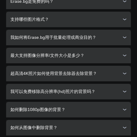
Erase.bg是免费的吗？
是的
, Erase.bg对我们网站上处理的个人使用的图像完全免
支持哪些图片格式？
费。
PixelBin.io
为商业或专业用途提供各种订阅计划。
Erase.bg现在支持图像类型有
PNG, JPG, JPEG, WEBP and
我如何将Erase.bg用于批量处理或商业目的？
HEIC
. 图像必须具有明确定义的前景主题，如人、动物、产
品、汽车等。
您可以使用我们的产品
PixelBin.io
批量处理您的图像。
最大支持图像分辨率/文件大小是多少？
PixelBin为您的所有媒体库提供实时图像转换和自动优化、图
像URL和存储。
支持的最大输出分辨率和大小为
10000 x 10000 px
和
25
超高清4K照片如何使用背景去除器去除背景？
MB
.
你可以简单地点击Erase.bg上传你的4K图像，然后移除背
我可以免费移除高分辨率(hd)照片的背景吗？
景。
是的，你可以完全免费地使用Erase.bg移除高分辨率(hd)图像
如何删除1080p图像的背景？
的背景。下载没有背景的高分辨率图像是不收费的。
如何从图像中删除背景？
要自动删除背景，请单击“上传图像”按钮。您可以拖动或选择
图像以从中删除背景。