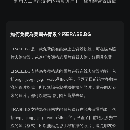
利用人工智能支持的精度进行下一级图像背景编辑
景颜色的图片。
步骤3: 等待图片上传和处理完成。
第四步：在几秒钟内，你会有一个背景删除图像。然后，单
第三步：等待几秒钟，当你的图片上传时，Erase.bg的人工
击位于图像右上角的编辑选项，并选择白色。
步骤4: 下载已去除背景的图片。
智能将开始处理图片，你将得到一个背景被移除的图片。
第五步：点击下载图片选项，保存你的白色背景图片。
通过这些简单的步骤，你可以方便地使用Erase.bg在线抠图
第四步：点击编辑选项，进入颜色选项，然后选择任何你喜
工具去除图片背景。
欢的颜色。
如何免費為美圖去背景？來ERASE.BG
步骤5：通过选择下载图像选项下载图像。
ERASE.BG是一款免費的智能線上去背景軟體，可在線為照
片去除背景，或進行多類格式图片背景去除，好用且免費！
ERASE.BG支持為多種格式的圖片進行在线去背景功能，包
括png、jpeg、jpg、webp和heic等，涵蓋了目前絕大多數主
流的圖片格式，所以無論是您手機拍攝的照片，還是朋友發
來的圖片，都可以輕鬆進行图片背景去除。
ERASE.BG支持為多種格式的圖片進行在线去背景功能，包
括png、jpeg、jpg、webp和heic等，涵蓋了目前絕大多數主
流的圖片格式，所以無論是您手機拍攝的照片，還是朋友發