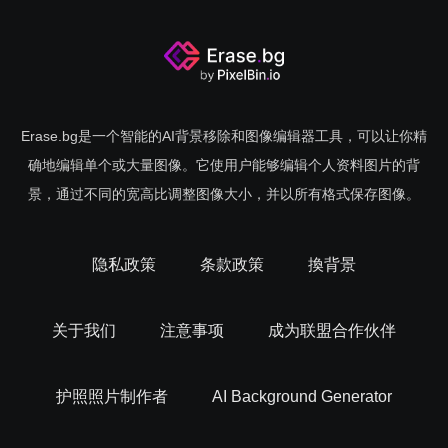
片，移除背景。
無論網頁版ERASE.BG或安裝於設備中的ERASE.BG去背景
軟體，您都可以獲得最簡單的图片背景去除體驗，只需將照
片放入到軟體中，軟體會自動進行ai去除背景，智能選擇，快
Erase.bg是一个智能的AI背景移除和图像编辑器工具，可以让你精
速又精確。
确地编辑单个或大量图像。它使用户能够编辑个人资料图片的背
景，通过不同的宽高比调整图像大小，并以所有格式保存图像。
由此您可以藉助ERASE.BG，來完成多種個性圖案製作，比
如保留照片中的主要景物或人物，保留圖片中的簽名字樣或
logo圖案，將它們重新與不同背景組合，更得心應手、輕鬆
隐私政策
条款政策
換背景
高效地創造屬於您自己的個性圖片。
关于我们
注意事项
成为联盟合作伙伴
如此好用的ERASE.BG，所有個人用戶都可以免費使用。可
以為多類圖片移除背景，也可以保留超高清像素的去背景照
片，統統免費使用。如果需要用於商業用途，或批量處理圖
护照照片制作者
AI Background Generator
片，則可以使用升級版的PixelBin.io線上去背景軟體，為大量
圖片或用於商業目的的圖片進行極高效的去背景工作。