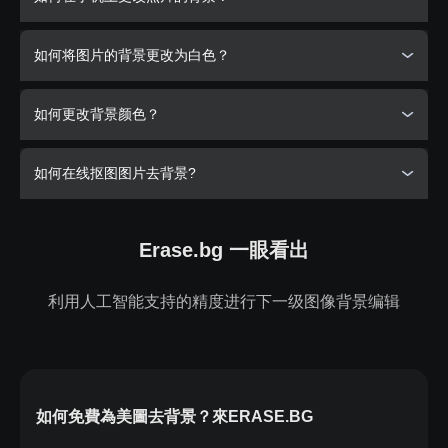
的移动应用程序在几秒钟内完成。执行此操作的步骤如下
信息说，“正在处理图片，请稍候……”
第三步：几秒钟后，你会得到一个背景被移除的图像，如果
第一步：从PlayStore（适用于Android）或AppStore（适用
为了使用手机更改图像的背景，下面是如何使用Erase.bg：
你想对背景做一些改变，使用右上角的编辑选项。
如何将图片的背景更改为白色？
于iOS）下载Erase.bg应用程序。现在，使用上传图像选项上
第四步：通过选择下载图像选项下载图像。
传图像。
第一步：如果你使用的是iOS设备，去往AppStore，如果你
使用的是Android设备，去往PlayStore，然后在智能手机上
用Erase.bg改变图像的背景为白色是一件值得几秒钟的差事。
第二步：等待几秒钟，当你的图片上传时，Erase.bg的人工
如何更改背景颜色？
下载Erase.bg的应用程序。
工作原理如下：
智能将开始移除背景。当这种情况发生时，您会在屏幕上看
到一条消息，“正在处理图像，请稍候…”
第二步：点击上传图片按钮上传你想要改变的图片。
第一步：下载Erase.bg的移动应用程序（可在iOS和Android
当您需要更改图像的背景颜色时，您可以使用Erase.bg来完
第三步：在两到三秒钟内，你会得到一个背景被移除的图
第三步：现在，等待几秒钟，因为Erase.bg的人工智能会从
如何在线抠图图片去背景?
设备上获取）或前往他们的网站。
成，而无需应用任何技术技能或投入大量时间。执行此操作的
像。之后，选择背景移除图像右上角给出的编辑选项。
你的图像中移除背景。
步骤如下：
第二步：点击上传图片选项，上传你想添加白色背景的图
第四步：选择任何你喜欢的背景颜色，然后点击应用。
第四步：当你删除了图片的背景后，点击编辑选项，选择你
使用Erase.bg在线抠图图片去背景的简单步骤如下：
片。
想要的图片背景。
第五步：点击下载图片选项下载图片。
第一步：从PlayStore或AppStore下载Erase.bg应用程序，或
Erase.bg 一眼看出
第三步：等待几秒钟，你的图像上传，当它上传时，人工智
者访问Erase.bg的网站。
第五步：点击下载图片选项保存你的图片。
步骤1: 访问Erase.bg网站。
能将开始处理你的图像。当这种情况发生时，你的屏幕上会
第二步：点击上传图片选项或使用拖放功能上传你想改变背
步骤2: 点击“上传图像”按钮，选择你想要去除背景的图片。
弹出一条消息，上面写着，“正在处理图像，请稍候…”
利用人工智能支持的精度进行下一级图像背景编辑
景颜色的图片。
步骤3: 等待图片上传和处理完成。
第四步：在几秒钟内，你会有一个背景删除图像。然后，单
第三步：等待几秒钟，当你的图片上传时，Erase.bg的人工
击位于图像右上角的编辑选项，并选择白色。
步骤4: 下载已去除背景的图片。
智能将开始处理图片，你将得到一个背景被移除的图片。
第五步：点击下载图片选项，保存你的白色背景图片。
通过这些简单的步骤，你可以方便地使用Erase.bg在线抠图
第四步：点击编辑选项，进入颜色选项，然后选择任何你喜
工具去除图片背景。
欢的颜色。
如何免費為美圖去背景？來ERASE.BG
步骤5：通过选择下载图像选项下载图像。