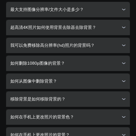
您可以使用我们的产品
PixelBin.io
批量处理您的图像。
最大支持图像分辨率/文件大小是多少？
PixelBin为您的所有媒体库提供实时图像转换和自动优化、图
像URL和存储。
支持的最大输出分辨率和大小为
10000 x 10000 px
和
25
超高清4K照片如何使用背景去除器去除背景？
MB
.
你可以简单地点击Erase.bg上传你的4K图像，然后移除背
我可以免费移除高分辨率(hd)照片的背景吗？
景。
是的，你可以完全免费地使用Erase.bg移除高分辨率(hd)图像
如何删除1080p图像的背景？
的背景。下载没有背景的高分辨率图像是不收费的。
如何从图像中删除背景？
要自动删除背景，请单击“上传图像”按钮。您可以拖动或选择
图像以从中删除背景。
从图像中移除背景时，Erase.bg是一个很好的工具。执行此操
单击“下载原始大小”按钮以下载已删除背景的图像的原始大
移除背景是如何移除背景的？
作的步骤说明如下：
小。
第一步：点击上传图片选项，上传你想删除背景的图片。您
Remove bg背后的杰出的开发者们开发了一种解决方案，与
如何在手机上更改照片的背景色？
也可以使用拖放功能来上传图像。
其他消耗大量时间并需要技术技能的背景移除和编辑工具相
比，它可以使用人工智能在几秒钟内帮助移除或编辑图像的背
第二步：当你的图片上传时，你的屏幕上会弹出一条信息，
景。
当谈到在手机上改变照片的背景颜色时，你可以使用Erase.bg
“正在上传图片，请稍候……”当它上传完成时，你会看到一条
如何在手机上更改照片的背景？