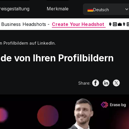
reisgestaltung
Merkmale
Deutsch
l Business Headshots -
Create Your Headshot
👩🏻‍💼👨
 Profilbildern auf LinkedIn.
de von Ihren Profilbildern
Share: