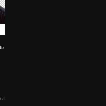
die
ild