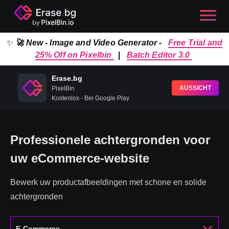
✨
🚀 New - Image and Video Generator -
Free Trial and
25% Off on Pixelbin
|
Batch Editor 3.0
Erase.bg
AUSSICHT
PixelBin
Kostenlos - Bei Google Play
Professionele achtergronden voor
uw eCommerce-website
Bewerk uw productafbeeldingen met schone en solide
achtergronden
E-Commerce