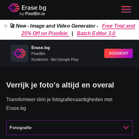
✨
🚀 New - Image and Video Generator -
Free Trial and
25% Off on Pixelbin
|
Batch Editor 3.0
Erase.bg
AUSSICHT
PixelBin
Kostenlos - Bei Google Play
Verrijk je foto's altijd en overal
Transformeer slim je fotografievaardigheden met
Erase.bg
Fotografie