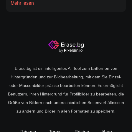
Mehr lesen
Doch damit ist jetzt Schluss.
Erase.bg
bietet die perfekte
Lösung für Sie. Dazu komplett kostenlos! Doch was ist
Erase.bg
? Was kann es? Ist das
Hintergrund löschen
online
wirklich kostenlos?
Erstellen Sie Ihre Traumbilder mit Erase.bg. Super easy.
Für jeden umsetzbar. Per App oder online. Zum absoluten
Nulltarif!
Erase.bg ist ein intelligentes AI-Tool zum Entfernen von
Hintergründen und zur Bildbearbeitung, mit dem Sie Einzel-
Eine KI sorgt für ein Endergebnis, dass Sie
oder Massenbilder präzise bearbeiten können. Es ermöglicht
verblüffen wird - 4k Bilder-Hintergrund verändern
Benutzern, ihren Hintergrund für Profilbilder zu bearbeiten, die
Größe von Bildern nach unterschiedlichen Seitenverhältnissen
ist kein Problem mehr
zu ändern und Bilder in allen Formaten zu speichern.
Egal, ob Sie ein verpixeltes Foto haben, welches Sie gerne
gestochen scharf betrachten wollen oder ob Sie bei einem
Privacy
Terms
Pricing
Blog