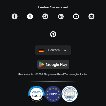
Entscheidungen zu treffen. Es sorgt dafür, dass sich die
Finden Sie uns auf
entfernten Stellen komplett in das ursprüngliche Bild
einfügen und dem Betrachter so nicht auffällt, dass dort
jemals etwas entfernt worden ist. Das Programm analysiert
das Bild in unzähligen kleinen Punkten und ist damit in der
Lage, zu berechnen, wie der Hintergrund auf der zu
entfernenden Stelle auszusehen hätte. So kann man in
Deutsch
jedem
Bild weißen Hintergrund entfernen
sowie
Gegenstände und Menschen aus dem
Bild Hintergrund
entfernen kostenlos
. Selbst Signaturen oder
Wasserzeichen aus Bild entfernen
kann unsere
#MadeInIndia
| ©2026
Shopsense Retail Technologies Limited
Künstliche Intelligenz rückstandslos. Ganz so, als hätte es
eben jene niemals gegeben. So holen Sie das Beste aus
Ihren Bildern!