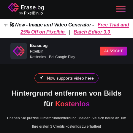
✨
🚀 New - Image and Video Generator -
Free Trial and
25% Off on Pixelbin
|
Batch Editor 3.0
Erase.bg
AUSSICHT
PixelBin
Kostenlos - Bei Google Play
Now supports video
here
Hintergrund entfernen von Bilds
für
Kostenlos
Erleben Sie präzise Hintergrundentfernung. Melden Sie sich heute an, um
Ihre ersten 3 Credits kostenlos zu erhalten!