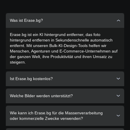
Was ist Erase.bg?
Erase.bg ist ein KI hintergrund entferner, das foto
hintergrund entfernen in Sekundenschnelle automatisch
entfernt. Mit unseren Bulk-KI-Design-Tools helfen wir
Menschen, Agenturen und E-Commerce-Unternehmen auf
der ganzen Welt, ihre Produktivität und ihren Umsatz zu
steigern.
Ist Erase.bg kostenlos?
Ja
, Erase.bg ist für Bilder, die auf unserer Website für den
Welche Bilder werden unterstützt?
persönlichen Gebrauch verarbeitet werden, völlig kostenlos.
PixelBin.io
bietet verschiedene Abonnementpläne für den
gewerblichen oder professionellen Gebrauch.
Erase.bg unterstützt jetzt die Bildtypen
PNG, JPG, JPEG,
Wie kann ich Erase.bg für die Massenverarbeitung
WEBP und HEIC
. Bilder müssen ein klar definiertes
oder kommerzielle Zwecke verwenden?
Vordergrundthema aufweisen, z. B. eine Person, ein Tier,
ein Produkt, ein Auto usw.