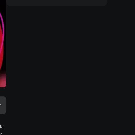
da
ez