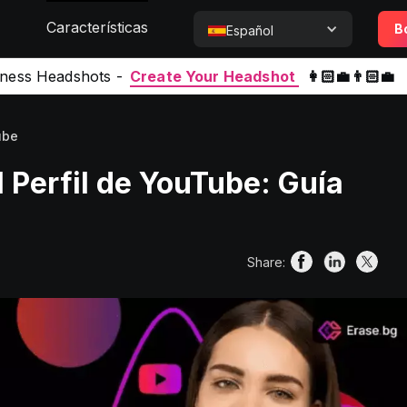
Características
B
Español
iness Headshots -
Create Your Headshot
👩🏻‍💼👨🏻‍💼
ube
 Perfil de YouTube: Guía
Share: