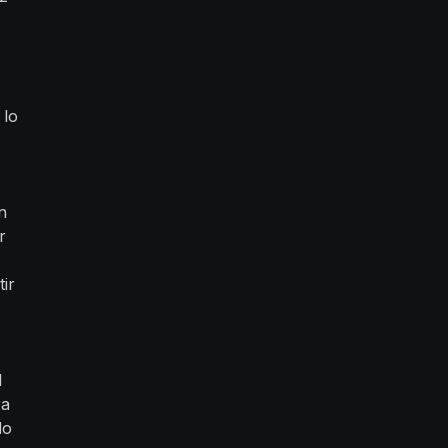
 lo
n
r
tir
l
ra
do