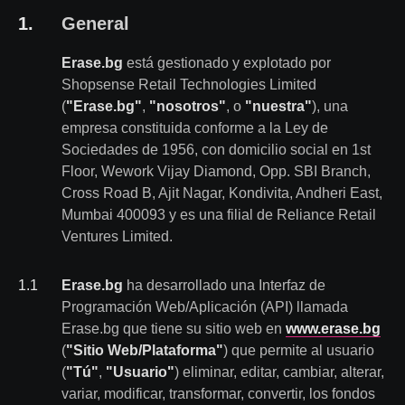
1
.
General
Erase.bg
está gestionado y explotado por
Shopsense Retail Technologies Limited
(
"Erase.bg"
,
"nosotros"
, o
"nuestra"
), una
empresa constituida conforme a la Ley de
Sociedades de 1956, con domicilio social en 1st
Floor, Wework Vijay Diamond, Opp. SBI Branch,
Cross Road B, Ajit Nagar, Kondivita, Andheri East,
Mumbai 400093 y es una filial de Reliance Retail
Ventures Limited.
1
.
1
Erase.bg
ha desarrollado una Interfaz de
Programación Web/Aplicación (API) llamada
Erase.bg que tiene su sitio web en
www.erase.bg
(
"Sitio Web/Plataforma"
) que permite al usuario
(
"Tú"
,
"Usuario"
) eliminar, editar, cambiar, alterar,
variar, modificar, transformar, convertir, los fondos