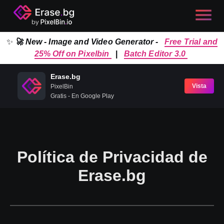
✨
🚀 New - Image and Video Generator -
Free Trial and
25% Off on Pixelbin
|
Batch Editor 3.0
Erase.bg
Vista
PixelBin
Gratis - En Google Play
Política de Privacidad de
Erase.bg