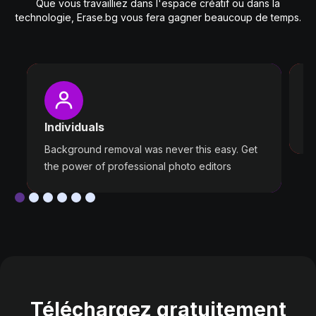
Que vous travailliez dans l'espace créatif ou dans la
technologie, Erase.bg vous fera gagner beaucoup de temps.
P
W
Individuals
ou
Background removal was never this easy. Get
the power of professional photo editors
Téléchargez gratuitement