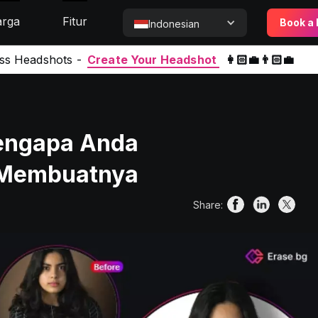
rga
Fitur
Book a
Indonesian
ess Headshots -
Create Your Headshot
👩🏻‍💼👨🏻‍💼
Mengapa Anda
 Membuatnya
Share: