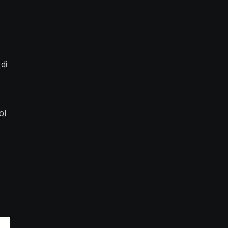
di
ol