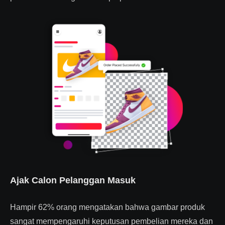
Ajak Calon Pelanggan Masuk
Hampir 62% orang mengatakan bahwa gambar produk
sangat mempengaruhi keputusan pembelian mereka dan