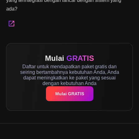
yang terintegrasi dengan lancar dengan sistem yang
ada?
Mulai
GRATIS
Daftar untuk mendapatkan paket gratis dan
seiring bertambahnya kebutuhan Anda, Anda
dapat meningkatkan ke paket yang sesuai
dengan kebutuhan Anda
Mulai GRATIS