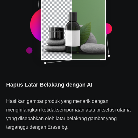
Hapus Latar Belakang dengan AI
Hasilkan gambar produk yang menarik dengan
menghilangkan ketidaksempurnaan atau pikselasi utama
yang disebabkan oleh latar belakang gambar yang
terganggu dengan Erase.bg.