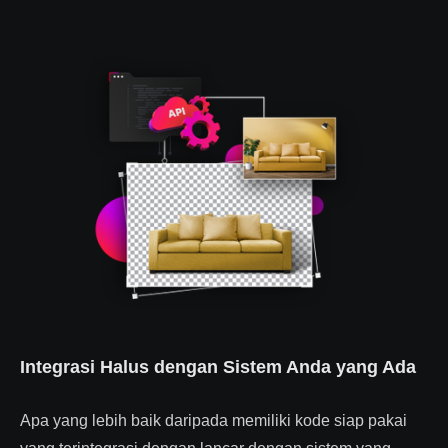
Integrasi Halus dengan Sistem Anda yang Ada
Apa yang lebih baik daripada memiliki kode siap pakai