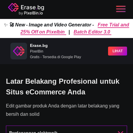
✨
🚀 New - Image and Video Generator -
Free Trial and
25% Off on Pixelbin
|
Batch Editor 3.0
Erase.bg
LIHAT
PixelBin
Gratis - Tersedia di Google Play
Latar Belakang Profesional untuk
Situs eCommerce Anda
Edit gambar produk Anda dengan latar belakang yang
bersih dan solid
Perdagangan elektronik