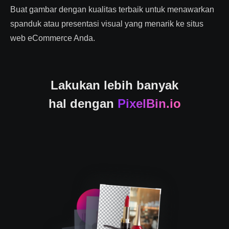
Buat gambar dengan kualitas terbaik untuk menawarkan
spanduk atau presentasi visual yang menarik ke situs
web eCommerce Anda.
Lakukan lebih banyak
hal dengan
PixelBin.io