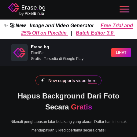
✨
🚀 New - Image and Video Generator -
Free Trial and
25% Off on Pixelbin
|
Batch Editor 3.0
Erase.bg
LIHAT
PixelBin
Gratis - Tersedia di Google Play
Now supports video
here
Hapus Background Dari Foto
Secara
Gratis
Nikmati penghapusan latar belakang yang akurat. Daftar hari ini untuk
mendapatkan 3 kredit pertama secara gratis!