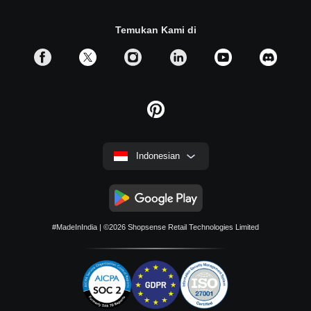
•
Gratis
Temukan Kami di
Anda bisa mengakses fitur-fitur dasar Erase.bg untuk
remove bg hd gratis
dari browser anda. Tentunya,
anda bisa berlangganan versi berbayarnya untuk
mendapatkan akses ke fitur yang lebih banyak.
•
Otomatis
Proses
penghapus latar belakang
dari sebuah
gambar melalui Erase.bg dilakukan oleh kecerdasan
buatan atau AI sehingga semuanya berjalan
Indonesian
sepenuhnya otomatis. Karena proses
remove bg
otomatis
semua, yang perlu anda lakukan hanyalah
mengunggah gambar asli dan mengunduh gambar
yang dihilangkan backgroundnya.
#MadeInIndia
| ©2026
Shopsense Retail Technologies Limited
•
Serbaguna
Dengan tidak terbatasnya ukuran dan rasio gambar,
penggunaan
web penghapus background
menjadi
makin luas untuk berbagai aplikasi. Anda bisa
mengaplikasikan gambar yang telah dihilangkan
backgroundnya untuk foto profil, poster, banner digital,