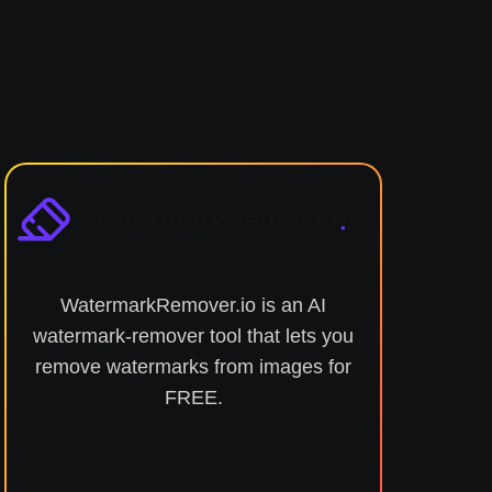
WatermarkRemover.io is an AI
Shri
watermark-remover tool that lets you
yo
remove watermarks from images for
comp
FREE.