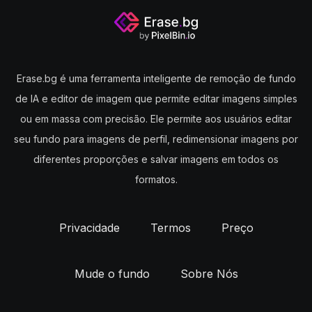
Um exemplo é a ferramenta para remover fundo de
imagem grátis Depositphotos, alimentada por IA. O
removedor de fundo on-line gratuito de fundos de
imagens processa o teu ficheiro gráfico e identifica os
Erase.bg é uma ferramenta inteligente de remoção de fundo
principais objetos para os isolar. É por isso que para
de IA e editor de imagem que permite editar imagens simples
remover o fundo de uma foto ou ilustração não são
ou em massa com precisão. Ele permite aos usuários editar
necessárias competências de design. Poderás ainda
seu fundo para imagens de perfil, redimensionar imagens por
utilizar o removedor de fundos de vídeos gratuitamente.
diferentes proporções e salvar imagens em todos os
Esta é uma ferramenta muito fácil de usar e que te traz
formatos.
resultados em poucos segundos e de forma gratuita.
Concomitantemente, o site Zyro, oferece excelentes
Privacidade
Termos
Preço
resultados no que toca à remoção de fundo das
fotografias. Tem uma utilização muito simples e acessível
Mude o fundo
Sobre Nós
e, além disso, tem a vantagem de manter os direitos de
autor de cada foto que carregas. Podes deixar a tua