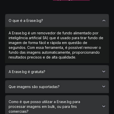
O que é a Erase.bg?
A Erase.bg é um removedor de fundo alimentado por
inteligência artificial (IA) que é usado para tirar fundo de
imagem de forma fácil e rápida em questão de
segundos. Com essa ferramenta, é possível remover o
fundo das imagens automaticamente, proporcionando
resultados precisos e de alta qualidade.
A Erase.bg é gratuita?
Sim
, a Erase.bg é completamente gratuita para imagens
Que imagens são suportadas?
processadas no nosso website, para uso pessoal. A
PixelBin.io
fornece vários planos de subscrição para
uso comercial ou profissional.
A Erase.bg suporta agora os formados de imagem
PNG,
Como é que posso utilizar a Erase.bg para
JPG, JPEG, WEBP e HEIC
. As imagens devem
processar imagens em bulk, ou para fins
apresentar um objecto em primeiro plano claramente
comerciais?
definido, tal como uma pessoa, animal, produto, carro,