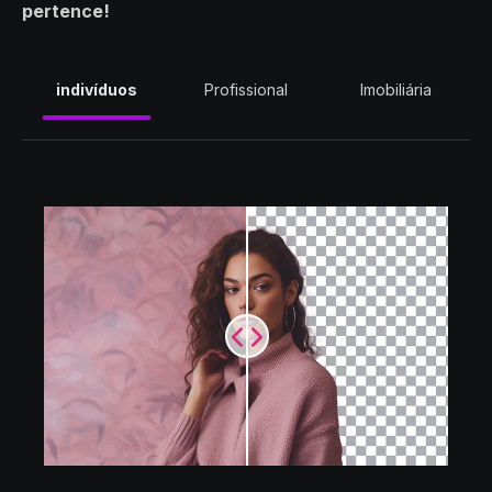
pertence!
o
indivíduos
Profissional
Imobiliária
m
c