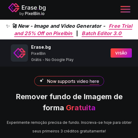
✨
🚀 New - Image and Video Generator -
Free Trial
and 25% Off on Pixelbin
|
Batch Editor 3.0
Erase.bg
VISÃO
PixelBin
Grátis - No Google Play
Now supports video
here
Remover fundo de Imagem de
forma
Gratuita
Experimente remoção precisa de fundo. Inscreva-se hoje para obter
seus primeiros 3 créditos gratuitamente!