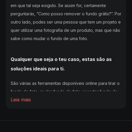
em que tal seja exigido. Se assim for, certamente
perguntarás, “Como posso remover o fundo grátis?”. Por
outro lado, podes ser uma pessoa que tem um projeto e
quer utilizar uma fotografia de um produto, mas que não
sabe como mudar o fundo de uma foto.
Qualquer que seja o teu caso, estas são as
soluções ideais para ti.
São várias as ferramentas disponíveis online para tirar o
fundo de foto, mudar fundo de foto, recortar fundo de
Leia mais
foto ou, até, melhorar resolução de imagem. No entanto,
poderás ter alguma dificuldade em escolher um. É por
isso que sugerimos que uses um destes sites que
remove gratuitamente a tua imagem de fundo.