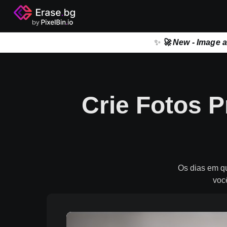
✨
🚀 New - Image 
Crie Fotos P
Os dias em qu
voc