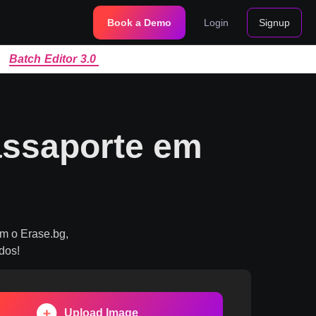
Book a Demo
Login
Signup
|
Batch Editor 3.0
Passaporte em
om o Erase.bg,
dos!
Upload Image