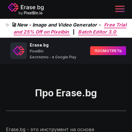
✨
🚀 New - Image and Video Generator -
Free Trial
and 25% Off on Pixelbin
|
Batch Editor 3.0
Erase.bg
ПОСМОТРЕТЬ
PixelBin
Бесплатно - в Google Play
Про Erase.bg
Erase.bg - это инструмент на основе