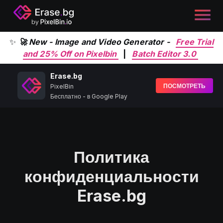
✨
🚀 New - Image and Video Generator -
Free Trial
and 25% Off on Pixelbin
|
Batch Editor 3.0
Erase.bg
ПОСМОТРЕТЬ
PixelBin
Бесплатно - в Google Play
Политика
конфиденциальности
Erase.bg