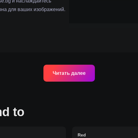
se.bg и наслаждайтесь
она для ваших изображений.
Читать далее
d to
Red