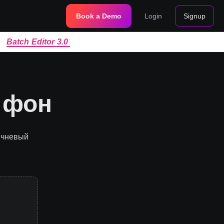
Book a Demo
Login
Signup
|
Batch Editor 3.0
 фон
ичневый