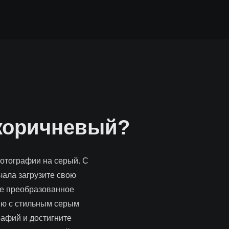
 коричневый?
отографии на серый. С
чала загрузите свою
те преобразованное
ию с стильным серым
рафий и достигните