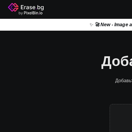
✨
🚀 New - Image 
Доб
Добавь