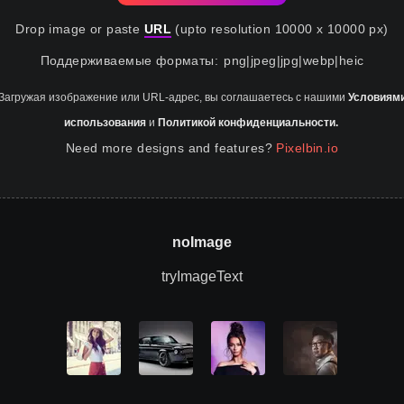
Drop image or paste
URL
(upto resolution 10000 x 10000 px)
Поддерживаемые форматы
:
png
|
jpeg
|
jpg
|
webp
|
heic
Загружая изображение или URL-адрес, вы соглашаетесь с нашими
Условиям
использования
и
Политикой конфиденциальности.
Need more designs and features?
Pixelbin.io
noImage
tryImageText