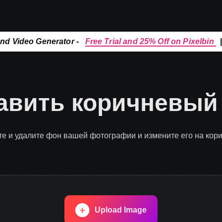
and Video Generator -
Free Trial and 25% Off on Pixelbin
авить коричневый
те и удалите фон вашей фотографии и измените его на кор
Upload Image