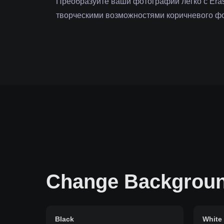
Преобразуйте ваши фотографии легко с Era
творческими возможностями коричневого ф
Change Backgroun
Black
White