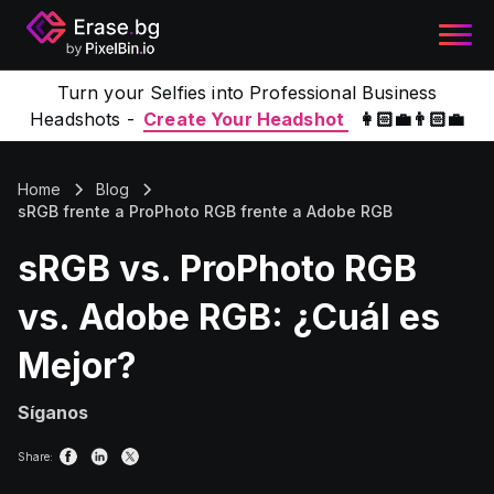
Turn your Selfies into Professional Business
Headshots -
Create Your Headshot
👩🏻‍💼👨🏻‍💼
Home
Blog
sRGB frente a ProPhoto RGB frente a Adobe RGB
sRGB vs. ProPhoto RGB
vs. Adobe RGB: ¿Cuál es
Mejor?
Síganos
Share: