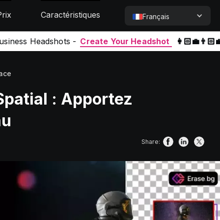
Prix
Caractéristiques
Français
Business Headshots -
Create Your Headshot
👩🏻‍💼👨🏻‍
pace
patial : Apportez
au
Share: