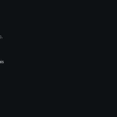
c.
is