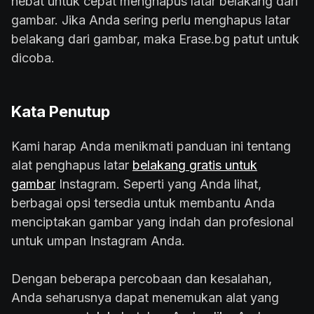
hebat untuk cepat menghapus latar belakang dari
gambar. Jika Anda sering perlu menghapus latar
belakang dari gambar, maka Erase.bg patut untuk
dicoba.
Kata Penutup
Kami harap Anda menikmati panduan ini tentang
alat penghapus latar
belakang gratis untuk
gambar
Instagram. Seperti yang Anda lihat,
berbagai opsi tersedia untuk membantu Anda
menciptakan gambar yang indah dan profesional
untuk umpan Instagram Anda.
Dengan beberapa percobaan dan kesalahan,
Anda seharusnya dapat menemukan alat yang