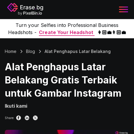
Turn your Selfies into Professional Business
Headshots -
Create Your Headshot
👩🏻‍💼👨🏻‍💼
Home
Blog
Alat Penghapus Latar Belakang
Alat Penghapus Latar
Belakang Gratis Terbaik
untuk Gambar Instagram
Ikuti kami
Share: