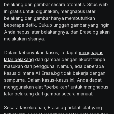
belakang dari gambar secara otomatis. Situs web
ini gratis untuk digunakan; menghapus latar
belakang dari gambar hanya membutuhkan
beberapa detik. Cukup unggah gambar yang ingin
Anda hapus latar belakangnya, dan Erase.bg akan
melakukan sisanya.
Dalam kebanyakan kasus, ia dapat
menghapus
latar belakang
dari gambar dengan akurat tanpa
masukan dari pengguna. Namun, ada beberapa
kasus di mana AI Erase.bg tidak bekerja dengan
sempurna. Dalam kasus-kasus ini, Anda dapat
menggunakan alat "perbaikan" untuk menghapus
latar belakang dari gambar secara manual.
Secara keseluruhan, Erase.bg adalah alat yang