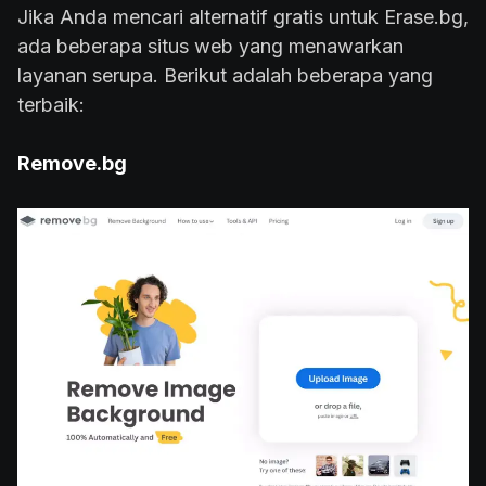
Jika Anda mencari alternatif gratis untuk Erase.bg,
ada beberapa situs web yang menawarkan
layanan serupa. Berikut adalah beberapa yang
terbaik:
Remove.bg