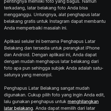
pentingnya memiliki foto yang bagus. Namun
terkadang, latar belakang foto Anda bisa
mengganggu. Untungnya, alat penghapus latar
belakang gratis untuk Instagram dapat membantu
Anda memperbaiki masalah ini.
Aplikasi seluler ini bernama Penghapus Latar
Belakang dan tersedia untuk perangkat iPhone
dan Android. Dengan aplikasi ini, Anda dapat
dengan mudah menghapus latar belakang dari
foto apa pun sehingga subjek Anda adalah satu-
satunya yang menonjol.
Penghapus Latar Belakang sangat mudah
digunakan. Cukup pilih foto yang ingin Anda edit,
lalu gunakan penghapus untuk
menghilangkan
latar belakang
. Anda dapat memilih dari latar