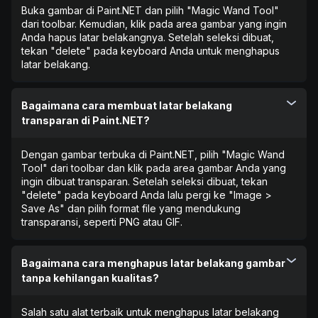
Buka gambar di Paint.NET dan pilih "Magic Wand Tool"
dari toolbar. Kemudian, klik pada area gambar yang ingin
Anda hapus latar belakangnya. Setelah seleksi dibuat,
tekan "delete" pada keyboard Anda untuk menghapus
latar belakang.
Bagaimana cara membuat latar belakang
transparan di Paint.NET?
Dengan gambar terbuka di Paint.NET, pilih "Magic Wand
Tool" dari toolbar dan klik pada area gambar Anda yang
ingin dibuat transparan. Setelah seleksi dibuat, tekan
"delete" pada keyboard Anda lalu pergi ke "Image >
Save As" dan pilih format file yang mendukung
transparansi, seperti PNG atau GIF.
Bagaimana cara menghapus latar belakang gambar
tanpa kehilangan kualitas?
Salah satu alat terbaik untuk menghapus latar belakang