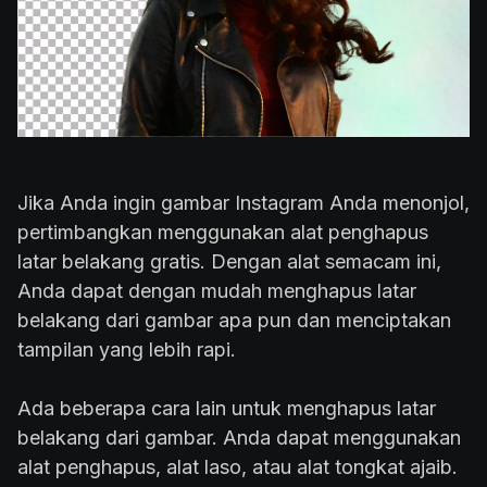
Jika Anda ingin gambar Instagram Anda menonjol,
pertimbangkan menggunakan alat penghapus
latar belakang gratis. Dengan alat semacam ini,
Anda dapat dengan mudah menghapus latar
belakang dari gambar apa pun dan menciptakan
tampilan yang lebih rapi.
Ada beberapa cara lain untuk menghapus latar
belakang dari gambar. Anda dapat menggunakan
alat penghapus, alat laso, atau alat tongkat ajaib.