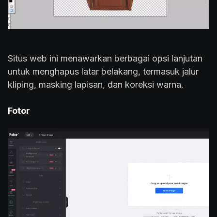
Situs web ini menawarkan berbagai opsi lanjutan
untuk menghapus latar belakang, termasuk jalur
kliping, masking lapisan, dan koreksi warna.
Fotor