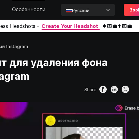
Особенности
Boo
Русский
ness Headshots -
Create Your Headshot
👩🏻‍💼👨🏻‍💼
й Instagram
т для удаления фона
tagram
Share: