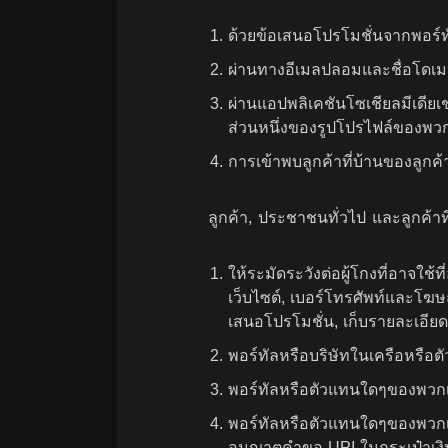
1
.
ด้วยข้อเสนอโปรโมชั่นจากพอร์ท
2
.
ผ่านทางอีเมลปลอมและชื่อโดเมน/
3
.
ผ่านแอปพลิเคชันโซเชียลมีเดีย
ส่วนหนึ่งของรูปโปรไฟล์ของพว
4
.
การเข้าพบลูกค้าที่บ้านของลูกค้า
ลูกค้า, ประชาชนทั่วไป และลูกค้าที่
1
.
ให้ระมัดระวังต่อผู้โกงที่อาจใช
เว็บไซต์, เบอร์โทรศัพท์และโฆษ
เสนอโปรโมชั่น, เก็บรายละเอียดบ
2
.
พอร์ทัลหรือบริษัทในเครือหรือ
3
.
พอร์ทัลหรือตัวแทนใดๆของพวกเข
4
.
พอร์ทัลหรือตัวแทนใดๆของพวกเขา
อนุญาตคำขอ UPI ในกระเป๋าเงินที