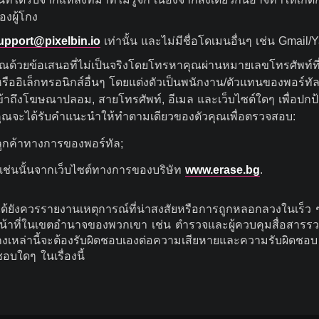
งผู้โกง
upport@pixelbin.io
เท่านั้น และไม่มีชื่อโดเมนอื่นๆ เช่น Gmail/
งคุณด้วยข้อเสนอที่ไม่เป็นจริงโดยโทรหาคุณผ่านหมายเลขโทรศัพท์ที
ืออิเล็กทรอนิกส์อื่นๆ โดยแต่งตัวเป็นพนักงาน/ตัวแทนของพอร์ทั
/เข้าถึงโฆษณาปลอม, สายโทรศัพท์, อีเมล และเว็บไซต์ใดๆ เพื่อป
ณจะได้รับคำแนะนำให้ทำตามเดียวของตัวคุณเพื่อตรวจสอบ:
ูกค้าทางการของพอร์ทัล;
งเช่นนั้นจากเว็บไซต์ทางการของบริษัท
www.erase.bg
.
ด้ยังควรรายงานเหตุการณ์ที่น่าสงสัยหรือการถูกหลอกลวงในเร็ว ๆ น
เจ้าหน้าที่ในเขตอำนาจของพวกเขา เช่น ตำรวจและผู้ควบคุมสื่อส
ผู้โกงเหล่านี้จะต้องรับผิดชอบเองต่อความเสียหายและความรับผิด
อบใดๆ ในเรื่องนี้