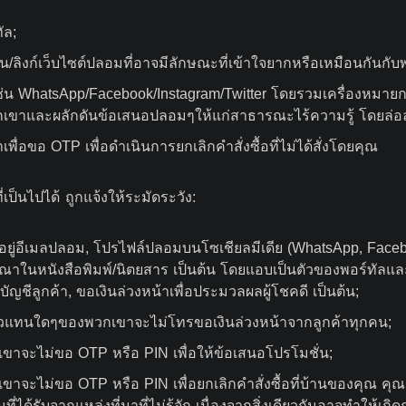
ัล;
ลิงก์เว็บไซต์ปลอมที่อาจมีลักษณะที่เข้าใจยากหรือเหมือนกันกับพ
เช่น WhatsApp/Facebook/Instagram/Twitter โดยรวมเครื่องหมายก
กเขาและผลักดันข้อเสนอปลอมๆให้แก่สาธารณะไร้ความรู้ โดยล่อ
เพื่อขอ OTP เพื่อดำเนินการยกเลิกคำสั่งซื้อที่ไม่ได้สั่งโดยคุณ
เป็นไปได้ ถูกแจ้งให้ระมัดระวัง:
้ที่อยู่อีเมลปลอม, โปรไฟล์ปลอมบนโซเชียลมีเดีย (WhatsApp, Facebo
ณาในหนังสือพิมพ์/นิตยสาร เป็นต้น โดยแอบเป็นตัวของพอร์ทัลและ/ห
ัญชีลูกค้า, ขอเงินล่วงหน้าเพื่อประมวลผลผู้โชคดี เป็นต้น;
ตัวแทนใดๆของพวกเขาจะไม่โทรขอเงินล่วงหน้าจากลูกค้าทุกคน;
าจะไม่ขอ OTP หรือ PIN เพื่อให้ข้อเสนอโปรโมชั่น;
จะไม่ขอ OTP หรือ PIN เพื่อยกเลิกคำสั่งซื้อที่บ้านของคุณ คุณม
่ได้รับจากแหล่งที่มาที่ไม่รู้จัก เนื่องจากสิ่งเดียวกันอาจทำให้