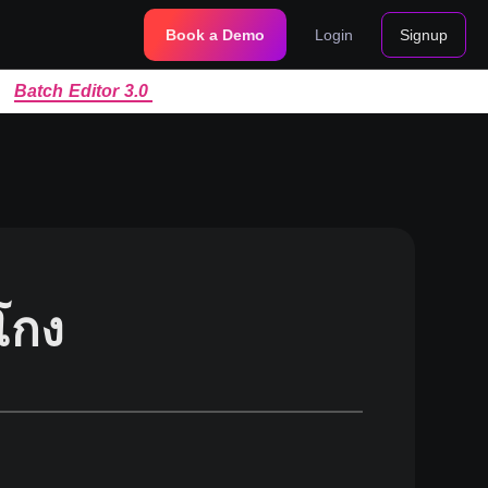
Book a Demo
Login
Signup
|
Batch Editor 3.0
โกง