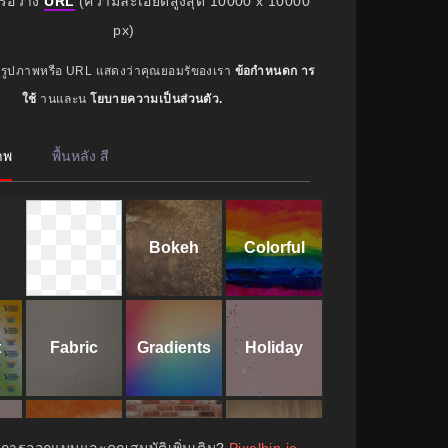
รือวาง
URL
(ความละเอียดสูงสุด 10000 x 10000
px)
รูปภาพหรือ URL แสดงว่าคุณยอมรัของเรา
ข้อกำหนดก าร
ใช้
านและน
โยบายความเป็นส่วนตัว.
าพ
พื้นหลัง สี
Bokeh
Colorful
t
Fabric
Gradients
Holiday
Tricolor
Walls
Wood