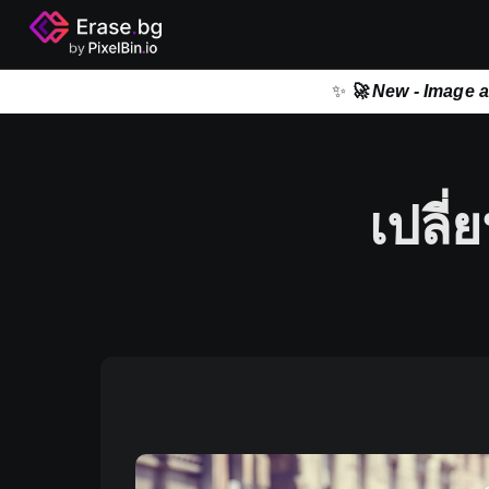
✨
🚀 New - Image 
เปลี่