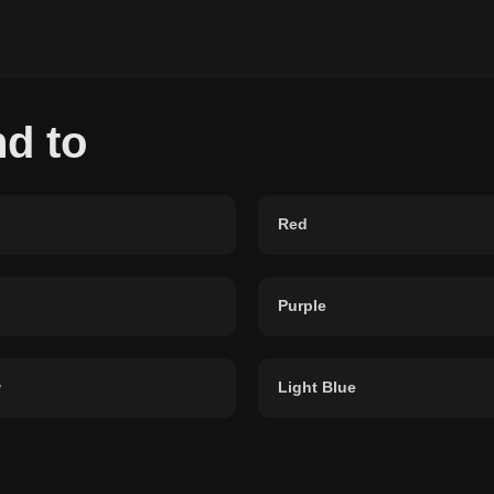
d to
Red
Purple
w
Light Blue