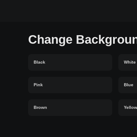
Change Backgroun
Black
White
Pink
Blue
Brown
Yello