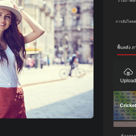
วางภาพห
การอัปโหลด
พื้นหลัง ภ
Upload
Cricke
Tiles