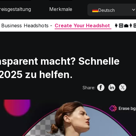
reisgestaltung
Merkmale
Deutsch
l Business Headshots -
Create Your Headshot
👩🏻‍💼👨
nsparent macht? Schnelle
2025 zu helfen.
Share: