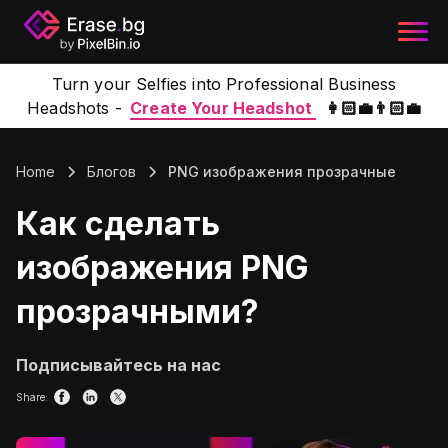
Turn your Selfies into Professional Business
Headshots -
Create Your Headshot
👩🏻‍💼👨🏻‍💼
Home
Блогов
PNG изображения прозрачные
Как сделать
изображения PNG
прозрачными?
Подписывайтесь на нас
Share: