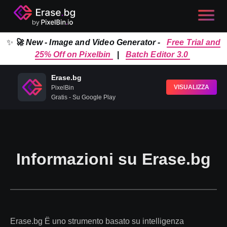
✨
🚀 New - Image and Video Generator -
Free Trial and
25% Off on Pixelbin
|
Batch Editor 3.0
Erase.bg
VISUALIZZA
PixelBin
Gratis - Su Google Play
Informazioni su Erase.bg
Erase.bg Ë uno strumento basato su intelligenza