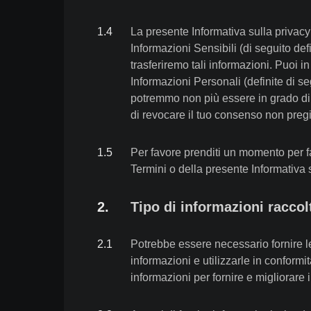
1
.
4
La presente Informativa sulla privacy s
Informazioni Sensibili (di seguito defi
trasferiremo tali informazioni. Puoi i
Informazioni Personali (definite di seg
potremmo non più essere in grado di fo
di revocare il tuo consenso non preg
1
.
5
Per favore prenditi un momento per fa
Termini o della presente Informativa s
2
.
Tipo di informazioni raccol
2
.
1
Potrebbe essere necessario fornire le
informazioni e utilizzarle in conform
informazioni per fornire e migliorare i