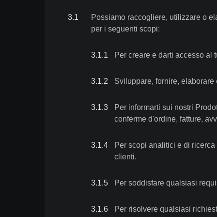
3
.
1
Possiamo raccogliere, utilizzare o el
per i seguenti scopi:
3.1
.
1
Per creare e darti accesso al t
3.1
.
2
Sviluppare, fornire, elaborare 
3.1
.
3
Per informarti sui nostri Prodot
conferme d'ordine, fatture, avvi
3.1
.
4
Per scopi analitici e di ricerca
clienti.
3.1
.
5
Per soddisfare qualsiasi requis
3.1
.
6
Per risolvere qualsiasi richies