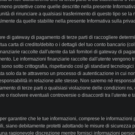
meno protettive come quelle descritte nella presente Informativa 
unità di rinunciare a qualsiasi trasferimento di questo tipo se la
lmente da quelle stabilite nella presente Informativa sulla priva
ore di gateway di pagamento di terze parti di raccogliere determin
 tua carta di credito/debito o i dettagli del tuo conto bancario (c
finanziarie raccolte dall'utente da tali fornitori di gateway di pag
ento. Le informazioni finanziarie raccolte dall'utente vengono trat
no sotto crittografia, rispettando così gli standard tecnologici 
ata solo da te attraverso un processo di autenticazione in cui n
sponsabilità in relazione alle stesse. Non saremo né responsabi
gamento di terze parti o qualsiasi violazione delle condizioni ns, 
 o risolvere eventuali controversie o disaccordi tra l'utente e tal
 garantire che le tue informazioni, comprese le informazioni per
li, siano debitamente protetti adottando le misure di sicurezza pre
una ragionevole discrezione mentre fornisci informazioni persona