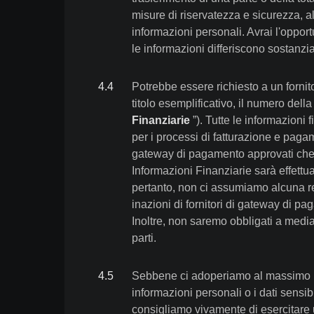
misure di riservatezza e sicurezza, al
informazioni personali. Avrai l'opport
le informazioni differiscono sostanzia
4
.
4
Potrebbe essere richiesto a un fornit
titolo esemplificativo, il numero della
Finanziarie
”). Tutte le informazioni 
per i processi di fatturazione e pagam
gateway di pagamento approvati che so
Informazioni Finanziarie sarà effettu
pertanto, non ci assumiamo alcuna re
inazioni di fornitori di gateway di pa
Inoltre, non saremo obbligati a mediare
parti.
4
.
5
Sebbene ci adoperiamo al massimo per
informazioni personali o i dati sensibi
consigliamo vivamente di esercitare 