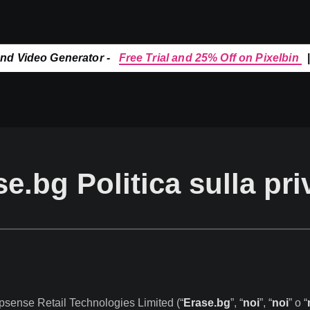
and Video Generator -
Free Trial and 25% Off on Pixelbin
e.bg Politica sulla pr
psense Retail Technologies Limited (“
Erase.bg
”, “
noi
”, “
noi
” o “