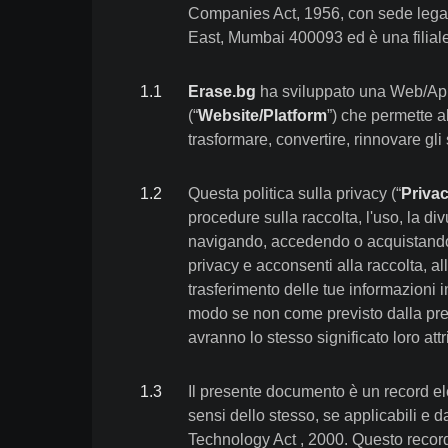
Companies Act, 1956, con sede legal
East, Mumbai 400093 ed è una filiale
1
.
1
Erase.bg
ha sviluppato una Web/Appl
(“
Website/Platform
”) che permette al
trasformare, convertire, rinnovare gli
1
.
2
Questa politica sulla privacy (“
Privac
procedure sulla raccolta, l'uso, la div
navigando, accedendo o acquistando qu
privacy e acconsenti alla raccolta, al
trasferimento delle tue informazioni i
modo se non come previsto dalla prese
avranno lo stesso significato loro attr
1
.
3
Il presente documento è un record ele
sensi dello stesso, se applicabili e da
Technology Act , 2000. Questo record 