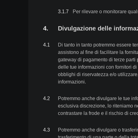
3.1
.
7
Per rilevare o monitorare quals
4
.
Divulgazione delle informaz
4
.
1
Di tanto in tanto potremmo essere tenut
assistono al fine di facilitare la for
gateway di pagamento di terze parti p
delle tue informazioni con fornitori di 
obblighi di riservatezza e/o utilizzar
informazioni.
4
.
2
Potremmo anche divulgare le tue info
esclusiva discrezione, lo riteniamo nec
contrastare la frode e il rischio di cred
4
.
3
Potremmo anche divulgare o trasferire
trasferimento di una parte o della tot