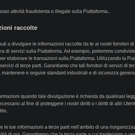
iasi attività fraudolenta o illegale sulla Piattaforma..
ioni raccolte
i a divulgare le informazioni raccolte da te ai nostri fornitori di s
nitura di servizi sulla Piattaforma. Ad esempio, potremmo condivider
er elaborare le transazioni sulla Piattaforma. Utilizzando la Pi
servizi di terze parti. Garantiamo che tali fornitori di servizi di t
e, mantenere e seguire standard industriali e di sicurezza general
rmazioni quando tale divulgazione è richiesta da qualsiasi legg
essario al fine di proteggere i nostri diritti o i diritti di altri U
ito.
 le tue informazioni a terze parti nell'ambito di una riorganizzaz
alità di noi. Garantiremo che la terza parte a cui trasferiamo o v