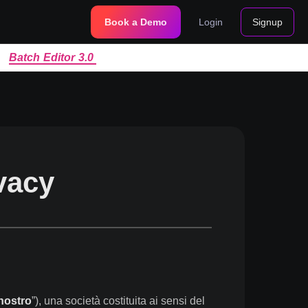
Book a Demo
Login
Signup
|
Batch Editor 3.0
ivacy
nostro
”), una società costituita ai sensi del