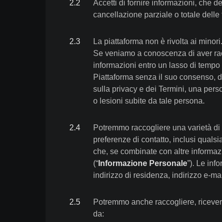
2
.
2
Accetti di fornire informazioni, che 
cancellazione parziale o totale delle 
2
.
3
La piattaforma non è rivolta ai mino
Se veniamo a conoscenza di aver racco
informazioni entro un lasso di tempo 
Piattaforma senza il suo consenso, dov
sulla privacy e dei Termini, una person
o lesioni subite da tale persona.
2
.
4
Potremmo raccogliere una varietà di i
preferenze di contatto, inclusi qualsia
che, se combinate con altre informazi
(“
Informazione Personale
”). Le inf
indirizzo di residenza, indirizzo e-ma
2
.
5
Potremmo anche raccogliere, ricevere, 
da: