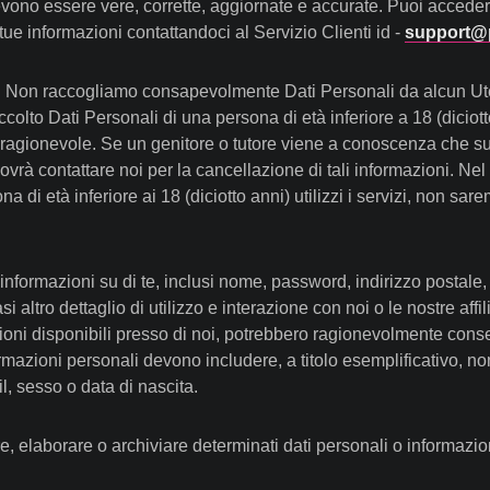
devono essere vere, corrette, aggiornate e accurate. Puoi accedere
tue informazioni contattandoci al Servizio Clienti id -
support@p
ri. Non raccogliamo consapevolmente Dati Personali da alcun Ute
lto Dati Personali di una persona di età inferiore a 18 (diciott
ragionevole. Se un genitore o tutore viene a conoscenza che suo 
rà contattare noi per la cancellazione di tali informazioni. Nel c
a di età inferiore ai 18 (diciotto anni) utilizzi i servizi, non sa
nformazioni su di te, inclusi nome, password, indirizzo postale, 
si altro dettaglio di utilizzo e interazione con noi o le nostre aff
oni disponibili presso di noi, potrebbero ragionevolmente consent
ormazioni personali devono includere, a titolo esemplificativo, n
il, sesso o data di nascita.
elaborare o archiviare determinati dati personali o informazioni s