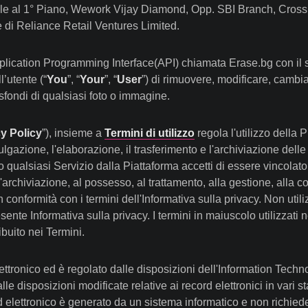
e al 1° Piano, Wework Vijay Diamond, Opp. SBI Branch, Cross R
 di Reliance Retail Ventures Limited.
ication Programming Interface(API) chiamata Erase.bg con il su
l’utente (“
You
”, “
Your
”, “
User
”) di rimuovere, modificare, cambiar
 sfondi di qualsiasi foto o immagine.
y Policy
”), insieme a
Termini di utilizzo
regola l'utilizzo della 
ulgazione, l'elaborazione, il trasferimento e l'archiviazione delle
alsiasi Servizio dalla Piattaforma accetti di essere vincolato 
l'archiviazione, al possesso, al trattamento, alla gestione, alla c
n conformità con i termini dell'Informativa sulla privacy. Non util
nte Informativa sulla privacy. I termini in maiuscolo utilizzati 
ibuito nei Termini.
ttronico ed è regolato dalle disposizioni dell'Information Technol
lle disposizioni modificate relative ai record elettronici in vari s
elettronico è generato da un sistema informatico e non richiede f