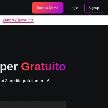
Book a Demo
Login
Signup
|
Batch Editor 3.0
 per
Gratuito
mi 3 crediti gratuitamente!