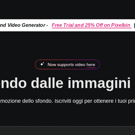
and Video Generator -
Free Trial and 25% Off on Pixelbin
Now supports video
here
ndo dalle immagini
ozione dello sfondo. Iscriviti oggi per ottenere i tuoi pri