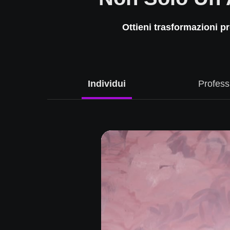
Ottieni trasformazioni p
a
Individui
Profess