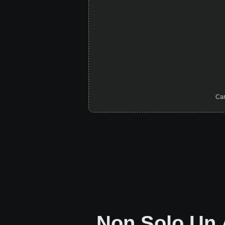
Car
Non Solo Un 