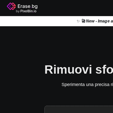
✨
🚀 New - Image 
Rimuovi sfo
Sperimenta una precisa rim