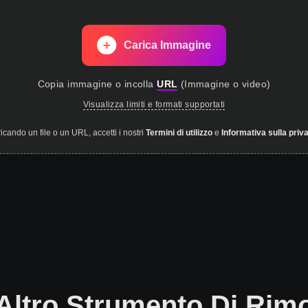
Carica Immagine
Copia immagine
o incolla
URL
(
Immagine o video
)
Visualizza limiti e formati supportati
icando un file o un URL, accetti i nostri
Termini di utilizzo
e
Informativa sulla priva
Altro Strumento Di Rim