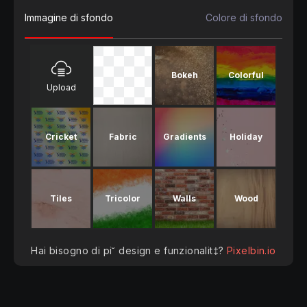
Immagine di sfondo
Colore di sfondo
Bokeh
Colorful
Upload
Cricket
Fabric
Gradients
Holiday
Tiles
Tricolor
Walls
Wood
Hai bisogno di pi˘ design e funzionalit‡?
Pixelbin.io