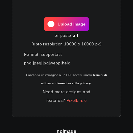
Upload Image
or paste
url
(upto resolution 10000 x 10000 px)
Formati supportati
:
png
|
jpeg
|
jpg
|
webp
|
heic
Caricando un’immagine o un URL accetti i nostri
Termini di
utilizzo
e
Informativa sulla privacy.
Need more designs and
features?
Pixelbin.io
noImage