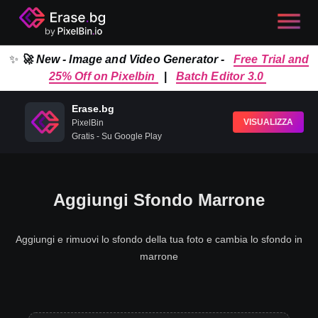
✨
🚀 New - Image and Video Generator -
Free Trial and
25% Off on Pixelbin
|
Batch Editor 3.0
Erase.bg
VISUALIZZA
PixelBin
Gratis - Su Google Play
Aggiungi Sfondo Marrone
Aggiungi e rimuovi lo sfondo della tua foto e cambia lo sfondo in
marrone