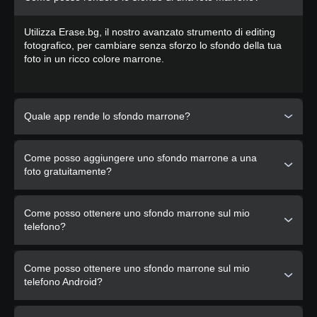
Utilizza Erase.bg, il nostro avanzato strumento di editing
fotografico, per cambiare senza sforzo lo sfondo della tua
foto in un ricco colore marrone.
Quale app rende lo sfondo marrone?
Erase.bg è l'app ideale per rendere marrone lo sfondo delle
Come posso aggiungere uno sfondo marrone a una
tue foto, offrendo una soluzione user-friendly ed efficace.
foto gratuitamente?
Erase.bg offre una opzione gratuita e conveniente per
Come posso ottenere uno sfondo marrone sul mio
cambiare lo sfondo delle foto in una bellissima tonalità
telefono?
marrone.
Raggiungi facilmente uno sfondo marrone sul tuo telefono
Come posso ottenere uno sfondo marrone sul mio
utilizzando la piattaforma mobile-friendly di Erase.bg.
telefono Android?
Scarica Erase.bg sul tuo dispositivo Android e segui