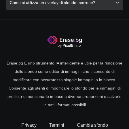
Come si utilizza un overlay di sfondo marrone?
semplici passaggi per dare alle tue foto uno splendido
sfondo marrone.
Con Erase.bg, applica facilmente un overlay di sfondo
marrone, migliorando il calore e le tonalità terrose delle tue
immagini.
Erase.bg Ë uno strumento IA intelligente e utile per la rimozione
dello sfondo come editor di immagini che ti consente di
modificare con accuratezza singole immagini o in blocco.
Consente agli utenti di modificare lo sfondo per le immagini di
profilo, ridimensionarle in base a diverse proporzioni e salvarle
in tutti i formati possibili
Privacy
Termini
Cambia sfondo