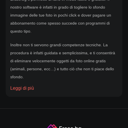
nostro software è infatti in grado di togliere lo sfondo
immagine delle tue foto in pochi click e dover pagare un
abbonamento come spesso succede con programmi di
questo tipo.
Inoltre non ti servono grandi competenze tecniche. La
procedura è infatti guidata e semplicissima, e ti consentirà
di eliminare velocemente oggetti da foto online gratis
(animali, persone, ecc…) e tutto ciò che non ti piace dello
sfondo.
Leggi di più
Oltre al nostro sito per rimuovere sfondo immagine, ti
consigliamo inoltre di scaricare la app gratuita di Erase.bg.
Così potrai continuare a modificare le tue foto anche con il
tuo smartphone!