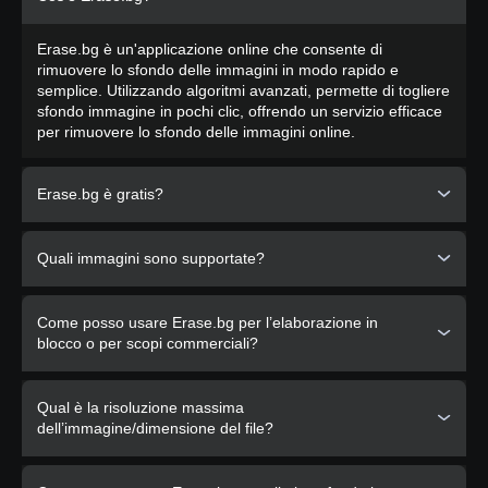
Erase.bg è un'applicazione online che consente di
rimuovere lo sfondo delle immagini in modo rapido e
semplice. Utilizzando algoritmi avanzati, permette di togliere
sfondo immagine in pochi clic, offrendo un servizio efficace
per rimuovere lo sfondo delle immagini online.
Erase.bg è gratis?
Sì
, Erase.bg è completamente gratuito per le immagini
Quali immagini sono supportate?
elaborate sul nostro sito Web per uso personale.
PixelBin.io
fornisce vari piani di abbonamento per uso
commerciale o professionale.
Erase.bg ora supporta i tipi di immagine
PNG, JPG, JPEG,
Come posso usare Erase.bg per l’elaborazione in
WEBP and HEIC
. Le immagini devono presentare un
blocco o per scopi commerciali?
soggetto in primo piano chiaramente definito, come una
persona, un animale, un prodotto, un'auto, ecc.
Puoi elaborare le tue immagini utilizzando il nostro prodotto
Qual è la risoluzione massima
PixelBin.io
. offre trasformazioni di immagini in tempo reale
dell’immagine/dimensione del file?
con ottimizzazione automatica, URL di immagine e
archiviazione per tutti i tuoi media biblioteca.
La risoluzione e la dimensione di output massime