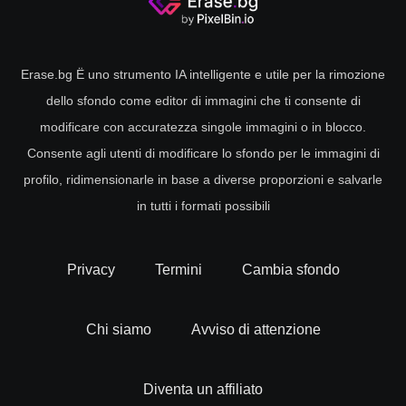
Perché rimuovere lo sfondo da una foto online?
Sono tantissime le occasioni in cui potresti avere bisogno di
Erase.bg Ë uno strumento IA intelligente e utile per la rimozione
una foto senza sfondo:
dello sfondo come editor di immagini che ti consente di
•
modificare con accuratezza singole immagini o in blocco.
Immagini del profilo per i tuoi social
Consente agli utenti di modificare lo sfondo per le immagini di
Cancella lo sfondo immagine per realizzare una foto
profilo su WhatsApp, Instagram e Facebook. Sia che tu
profilo, ridimensionarle in base a diverse proporzioni e salvarle
la utilizzi per il tuo profilo personale, sia per il tuo
in tutti i formati possibili
personal brand, tutti ammireranno la tua creatività!
•
Loghi aziendali
Privacy
Termini
Cambia sfondo
Vuoi rendere riconoscibile il tuo marchio e utilizzarlo per
il tuo business. Con Erase.bg puoi rimuovere lo sfondo
immagine del logo e inserirlo nei tuoi contenuti digitali
dove più ti occorre.
Chi siamo
Avviso di attenzione
•
Firma elettronica e documenti
Il nostro software ti permetterà anche di togliere sfondo
Diventa un affiliato
immagine online per firmare tutti i tuoi documenti digitali