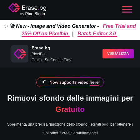
✨
🚀 New - Image and Video Generator -
Free Trial and
25% Off on Pixelbin
|
Batch Editor 3.0
Erase.bg
VISUALIZZA
PixelBin
Gratis - Su Google Play
Now supports video
here
Rimuovi sfondo dalle immagini per
Gratuito
Sperimenta una precisa rimozione dello sfondo. Iscriviti oggi per ottenere i
tuoi primi 3 crediti gratuitamente!