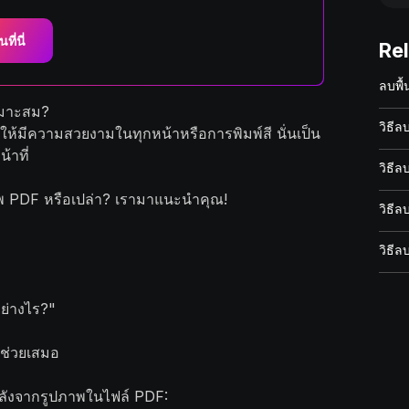
นที่นี่
Re
ลบพื
เหมาะสม?
วิธี
ารให้มีความสวยงามในทุกหน้าหรือการพิมพ์สี นั่นเป็น
้าที่
วิธี
พ PDF หรือเปล่า? เรามาแนะนำคุณ!
วิธีล
วิธี
ย่างไร?"
าช่วยเสมอ
้นหลังจากรูปภาพในไฟล์ PDF: