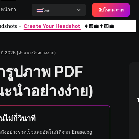
หน้าตา
อัปโหลด ภาพ
ไทย
adshots -
Create Your Headshot
👩🏻‍💼👨🏻‍💼
ปี 2025 (คำแนะนำอย่างง่าย)
ากรูปภาพ PDF
ะนำอย่างง่าย)
ไม่กี่วินาที
ังอย่างรวดเร็วและอัตโนมัติจาก Erase.bg