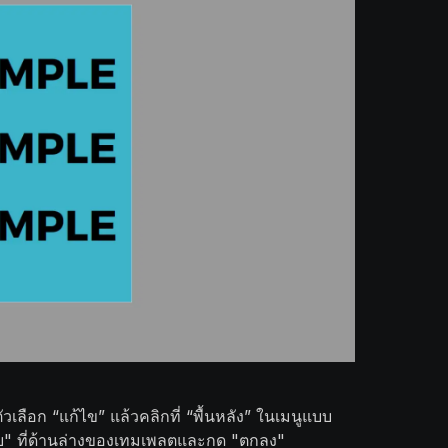
ัวเลือก “แก้ไข” แล้วคลิกที่ “พื้นหลัง” ในเมนูแบบ
ม "ลบ" ที่ด้านล่างของเทมเพลตและกด "ตกลง"