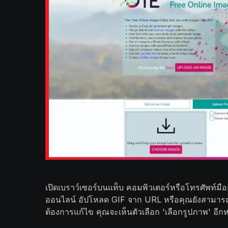
เปิดเบราว์เซอร์บนแท็บ คอมพิวเตอร์หรือโทรศัพท์มื
ออนไลน์ อัปโหลด GIF จาก URL หรือคุณยังสามารถคลิก
ต้องการแก้ไข คุณจะเห็นตัวเลือก 'เลือกรูปภาพ' อี