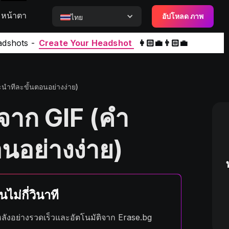
หน้าตา
อัปโหลด ภาพ
ไทย
adshots -
Create Your Headshot
👩🏻‍💼👨🏻‍💼
ะนำทีละขั้นตอนอย่างง่าย)
กจาก GIF (คำ
นอย่างง่าย)
ไม่กี่วินาที
ังอย่างรวดเร็วและอัตโนมัติจาก Erase.bg